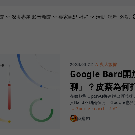
聞
深度專題
影音新聞
專家觀點
社群
活動
課程
雜誌
2023.03.22
|
AI與大數據
Google Ba
聊」？皮蔡為何
在微軟與OpenAI接連端出新技
人Bard不到兩個月，Google
＃Google search
＃AI
陳建鈞