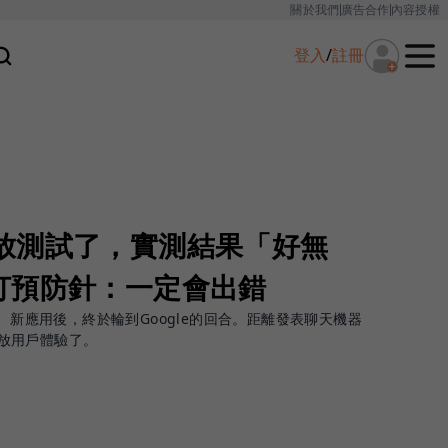
關於我們
廣告合作
內容授權
登入
/
註冊
rd開放測試了，實測結果「好無
打預防針：一定會出錯
術、新應用後，終於輪到Google的回合。距離發表聊天機器
也開放用戶體驗了。