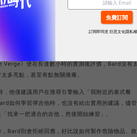
子離婚，各種荒誕的行徑一度蔚為話題。
我愛你」、想擺脫微軟掌控成為人類！專欄作家實測：
訂閱即同意
巨思文化隱私
e Verge》便在長達數小時的實測後評價，Bard沒有
有太多亮點，甚至有點無關痛癢。
廳時，他僅建議用戶在搜尋引擎輸入「我附近的泰式餐
ard如何學習彈吉他時，也沒有給出實用的建議，儘管
是「找來一把適合的吉他，然後開始練習」。
，Bard則會拒絕回應，好比說如何製作危險物品、政