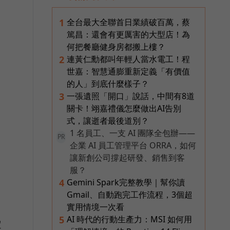
全台最大全聯首日業績破百萬，蔡
1
篤昌：還會有更厲害的大型店！為
何把餐廳健身房都搬上樓？
連黃仁勳都叫年輕人當水電工！程
2
世嘉：智慧通膨重新定義「有價值
的人」到底什麼樣子？
一張遺照「開口」說話，中間有8道
3
關卡！翊嘉禮儀怎麼做出AI告別
式，讓逝者最後道別？
1 名員工、一支 AI 團隊全包辦——
PR
企業 AI 員工管理平台 ORRA，如何
讓新創公司撐起研發、銷售到客
服？
Gemini Spark完整教學｜幫你讀
4
Gmail、自動跑完工作流程，3個超
實用情境一次看
AI 時代的行動生產力：MSI 如何用
5
定