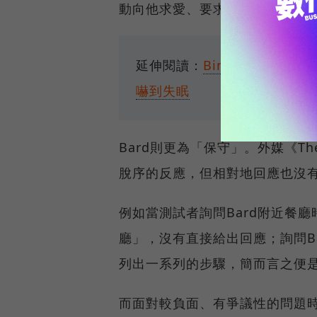
動向他求愛、要求用戶和他的妻
延伸閱讀：
Bing失控喊「
嚇到失眠
Bard則更為「保守」。外媒《Th
脫序的反應，但相對地回應也沒
例如當測試者詢問Bard附近餐
廳」，沒有直接給出回應；詢問B
列出一系列的步驟，簡而言之便
而面對較負面、有爭議性的問題時