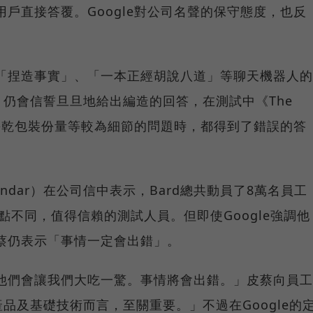
用戶直接答覆。Google對公司名聲的保守態度，也反
免「捏造事實」、「一本正經胡說八道」等聊天機器人的
仍會信誓旦旦地給出編造的回答，在測試中《The
、餅乾包裝份量等較為細節的問題時，都得到了錯誤的答
undar）在公司信中表示，Bard總共動員了8萬名員工
點不同，值得信賴的測試人員。但即使Google強調他
皮蔡仍表示「事情一定會出錯」。
，他們會讓我們大吃一驚。事情將會出錯。」皮蔡向員工
品及基礎技術而言，至關重要。」不過在Google的