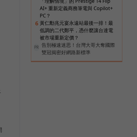
「理解情境」的 Prestige 14 Flip
AI+ 重新定義商務筆電與 Copilot+
PC？
黃仁勳兆元宴永遠站最後一排！最
6
低調的二代鄭平，憑什麼讓台達電
被市場重新定價？
告別極速迷思！台灣大哥大奪國際
PR
雙冠揭密好網路新標準
，
上
間