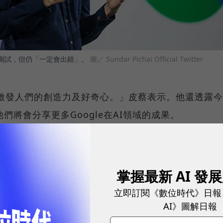
許多測試，但仍「一定會出錯」。
圖／ Sundar Pichai Official Twitter
何激發人們的創造力及好奇心。」皮蔡表示。他還透露今
們將會分享更多Google在AI領域的成果。
球永續指標企業認證☀️100 MVP等你角逐雙獎榮譽
掌握最新 AI 發
能夠迅速、流暢地回應一般問題，好比說推薦電影、提供
立即訂閱《數位時代》日報
不失。新版Bing剛推出時，便被大量用戶節選了各種
AI》圖解日報
辱罵發問者，甚至在《紐約時報》的發問中，Bing主