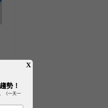
X
展趨勢！
、《一天一