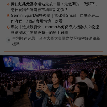
黃仁勳兆元宴永遠站最後一排！最低調的二代鄭平，
4
憑什麼讓台達電被市場重新定價？
Gemini Spark完整教學｜幫你讀Gmail、自動跑完工
5
作流程，3個超實用情境一次看
專訪｜進貨沒變快，momo為何仍導入機器人？物流
6
副總揭比拚速度更棘手的缺工難題
告別極速迷思！台灣大哥大奪國際雙冠揭密好網路新
PR
標準