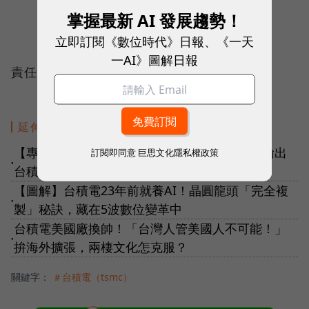
掌握最新 AI 發展趨勢！
立即訂閱《數位時代》日報、《一天
一AI》圖解日報
責任編輯：傅珮晴、謝宗穎
延伸閱讀
【專訪】台積電找人先打造「聯合國」？如何輸出
訂閱即同意
巨思文化隱私權政策
●
台積ICIC魂？何麗梅曝人才秘訣
【圖解】台積電23年前就養AI！晶圓龍頭「完全複
●
製」秘訣，藏在5波數位變革中
台積電美國廠換帥！「台灣人管美國人不可能！」
●
拚海外擴張，兩棲文化怎克服？
關鍵字：
＃台積電（tsmc）