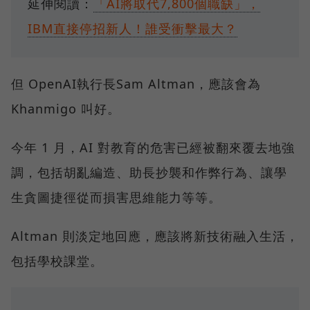
延伸閱讀：
「AI將取代7,800個職缺」，
IBM直接停招新人！誰受衝擊最大？
但 OpenAI執行長Sam Altman，應該會為
Khanmigo 叫好。
今年 1 月，AI 對教育的危害已經被翻來覆去地強
調，包括胡亂編造、助長抄襲和作弊行為、讓學
生貪圖捷徑從而損害思維能力等等。
Altman 則淡定地回應，應該將新技術融入生活，
包括學校課堂。