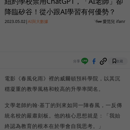
紐約學校禁用ChatGPT，「AI老師」卻
降臨矽谷！從小跟AI學習有何優勢？
2023.05.02
|
AI與大數據
愛范兒 ifanr
分享
收藏
電影《春風化雨》裡的威爾頓預科學院，以其沉
穩凝重的教學風格和較高的升學率聞名。
文學老師約翰·基丁的到來如同一陣春風，一反傳
統名校的嚴肅刻板。他的核心思想就是：「我始
終認為教育的根本在於學會自我思考。」