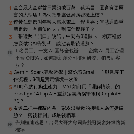
全台最大全聯首日業績破百萬，蔡篤昌：還會有更厲
1
害的大型店！為何把餐廳健身房都搬上樓？
連黃仁勳都叫年輕人當水電工！程世嘉：智慧通膨重
2
新定義「有價值的人」到底什麼樣子？
一張遺照「開口」說話，中間有8道關卡！翊嘉禮儀
3
怎麼做出AI告別式，讓逝者最後道別？
1 名員工、一支 AI 團隊全包辦——企業 AI 員工管理
PR
平台 ORRA，如何讓新創公司撐起研發、銷售到客
服？
Gemini Spark完整教學｜幫你讀Gmail、自動跑完工
4
作流程，3個超實用情境一次看
AI 時代的行動生產力：MSI 如何用「理解情境」的
5
Prestige 14 Flip AI+ 重新定義商務筆電與 Copilot+
PC？
友達二把手裸辭內幕！彭双浪親邀的接班人為何撕破
6
臉？「落後群創」成最後稻草？
告別極速迷思！台灣大哥大奪國際雙冠揭密好網路新
PR
標準