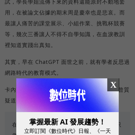
試，學長學姐流傳下來的資料還能原封不動地套
用，在被論文佔據的期末周是慶幸也是悲哀。而
最讓人痛苦的課堂展示、小組作業、挑戰杯競賽
等，幾次三番讓人不得不自學知識，在血淚教訓
裡知道實踐出真知。
其實，早在 ChatGPT 面世之前，就有學者反思過
網路時代的教育模式。
X
卡內基梅隆大學教授 Danny Oppenheimer 曾質
疑道：
掌握最新 AI 發展趨勢！
在 Google 搜索時代，為什麼大學考試還只
立即訂閱《數位時代》日報、《一天