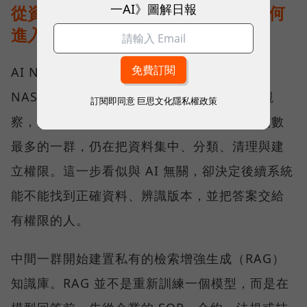
一AI》圖解日報
從資料治理到地端推論：AI NAS 如何
進入企業工作流？
AI NAS 不是「多了 AI 功能的 NAS」，而是
NAS 在企業工作流裡換了位置。 依 QNAP 觀
訂閱即同意
巨思文化隱私權政策
察，目前客戶大致分布在一條導入光譜上。人數
最多的一群，仍在把資料集中、分類、清理與建
立權限。這一步看似與 AI 無關，卻決定後續系統
能不能找到正確資料、辨識版本，並把答案交給
有權限的人。
中間一群開始建置私有的檢索增強生成（RAG）
知識庫。RAG 並不是重新訓練一個模型，而是在