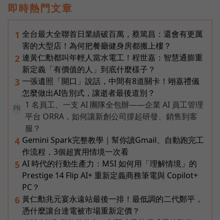
即時熱門文章
全台最大全聯首日業績破百萬，蔡篤昌：還會有更厲
1
害的大型店！為何把餐廳健身房都搬上樓？
連黃仁勳都叫年輕人當水電工！程世嘉：智慧通膨重
2
新定義「有價值的人」到底什麼樣子？
一張遺照「開口」說話，中間有8道關卡！翊嘉禮儀
3
怎麼做出AI告別式，讓逝者最後道別？
1 名員工、一支 AI 團隊全包辦——企業 AI 員工管理
PR
平台 ORRA，如何讓新創公司撐起研發、銷售到客
服？
Gemini Spark完整教學｜幫你讀Gmail、自動跑完工
4
作流程，3個超實用情境一次看
AI 時代的行動生產力：MSI 如何用「理解情境」的
5
Prestige 14 Flip AI+ 重新定義商務筆電與 Copilot+
PC？
黃仁勳兆元宴永遠站最後一排！最低調的二代鄭平，
6
憑什麼讓台達電被市場重新定價？