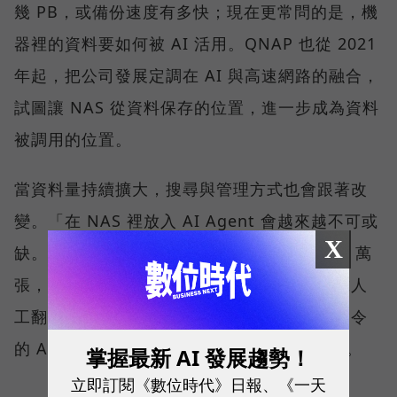
幾 PB，或備份速度有多快；現在更常問的是，機
器裡的資料要如何被 AI 活用。QNAP 也從 2021
年起，把公司發展定調在 AI 與高速網路的融合，
試圖讓 NAS 從資料保存的位置，進一步成為資料
被調用的位置。
當資料量持續擴大，搜尋與管理方式也會跟著改
變。「在 NAS 裡放入 AI Agent 會越來越不可或
X
缺。」劉文義舉例，當照片累積到 10 萬、20 萬
張，要找出其中幾張特定畫面，已不可能只靠人
工翻找。此時，能理解內容、接受自然語言指令
的 AI 工具，會從加分功能逐漸變成必要條件。
掌握最新 AI 發展趨勢！
立即訂閱《數位時代》日報、《一天