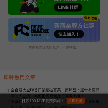
本網站內容未經允許，不得轉載。
即時熱門文章
全台最大全聯首日業績破百萬，蔡篤昌：還會有更厲
1
害的大型店！為何把餐廳健身房都搬上樓？
挑戰100 MVP雙獎榮耀！
立即報獎
連黃仁勳都叫年輕人當水電工！程世嘉：智慧通膨重
2
新定義「有價值的人」到底什麼樣子？