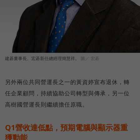
建碁董事長、宏碁新任總經理簡慧祥。
圖／ 宏碁
另外兩位共同營運長之一的黃資婷宣布退休，轉
任企業顧問，持續協助公司轉型與傳承，另一位
高樹國營運長則繼續擔任原職。
Q1營收達低點，預期電腦與顯示器重
獲動能