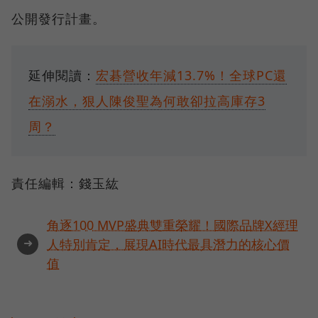
公開發行計畫。
延伸閱讀：
宏碁營收年減13.7%！全球PC還
在溺水，狠人陳俊聖為何敢卻拉高庫存3
周？
責任編輯：錢玉紘
角逐100 MVP盛典雙重榮耀！國際品牌X經理
➜
人特別肯定，展現AI時代最具潛力的核心價
值