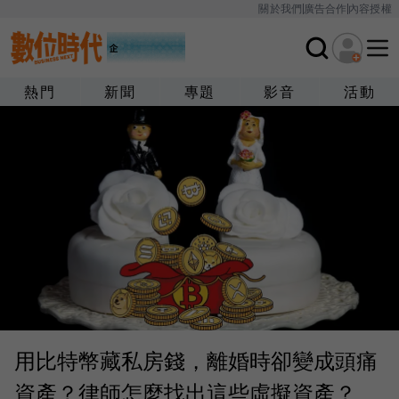
關於我們
廣告合作
內容授權
熱門
新聞
專題
影音
活動
用比特幣藏私房錢，離婚時卻變成頭痛
資產？律師怎麼找出這些虛擬資產？