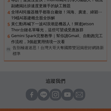
3
副總揭比拚速度更棘手的缺工難題
全球AI伺服器幾乎都靠台廠做！鴻海、廣達、緯穎⋯
4
19檔AI基建概念股全拆解
黃仁勳再喊下一波AI浪潮是機器人！輝達Jetson
5
Thor台鏈名單曝光，這些可望成受惠族群
Gemini Spark完整教學｜幫你讀Gmail、自動跑完工
6
作流程，3個超實用情境一次看
告別極速迷思！台灣大哥大奪國際雙冠揭密好網路新
PR
標準
追蹤我們