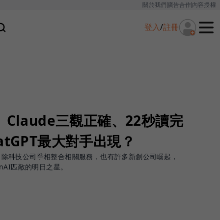
關於我們
廣告合作
內容授權
登入
/
註冊
Claude三觀正確、22秒讀完
atGPT最大對手出現？
潮流，除科技公司爭相整合相關服務，也有許多新創公司崛起，
penAI匹敵的明日之星。