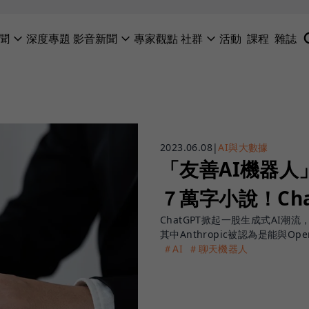
聞
深度專題
影音新聞
專家觀點
社群
活動
課程
雜誌
2023.06.08
|
AI與大數據
「友善AI機器人」
７萬字小說！Ch
ChatGPT掀起一股生成式AI
其中Anthropic被認為是能與O
＃AI
＃聊天機器人