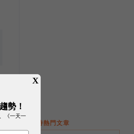
搜
X
責
自
展趨勢！
、《一天一
即時熱門文章