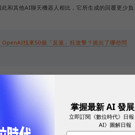
因此和其他AI聊天機器人相比，它所生成的回覆更少負
全，OpenAI找來50個「反派」狂攻擊？抓出了哪些問
幾個月內與筆記軟體Notion、線上問答網站Quora和
夥伴進行封閉測試，以提升其能力。Quora的通訊部門負
laude的回覆相當詳細且易於理解，他們都喜歡這種
掌握最新 AI 發
立即訂閱《數位時代》日報
AI》圖解日報
耀！國際品牌X經理人特別肯定，展現AI時代最具潛力的核心