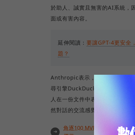
於助人、誠實且無害的AI系統，
面或有害內容。
延伸閱讀：
要讓GPT-4更安
題？
Anthropic表示，該公司在過去
尋引擎DuckDuckGo等合作
人在一份文件中表示，用戶認為C
然對話的交流感覺。
角逐100 MVP盛典雙重榮
➜