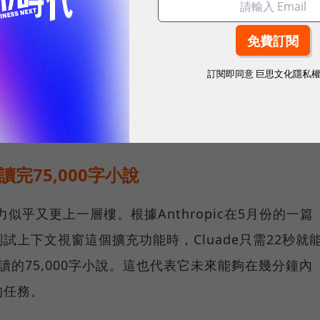
PI支援企業和非營利組織的需求。該公司於公告中表示，
出，再加上用戶可以自由指導其個性、語氣和行為，這樣
訂閱即同意
巨思文化隱私
de成為客戶服務或與客戶互動相關業務解決方案的主要
價尚未公開。
讀完75,000字小說
力似乎又更上一層樓。根據Anthropic在5月份的一篇
上下文視窗這個擴充功能時，Cluade只需22秒就
讀的75,000字小說。這也代表它未來能夠在幾分鐘內
的任務。