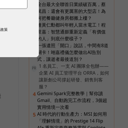
全台最大全聯首日業績破百萬，蔡
1
篤昌：還會有更厲害的大型店！為
何把餐廳健身房都搬上樓？
連黃仁勳都叫年輕人當水電工！程
2
易
權政策
世嘉：智慧通膨重新定義「有價值
候
的人」到底什麼樣子？
一張遺照「開口」說話，中間有8道
3
關卡！翊嘉禮儀怎麼做出AI告別
式，讓逝者最後道別？
1 名員工、一支 AI 團隊全包辦——
PR
企業 AI 員工管理平台 ORRA，如何
讓新創公司撐起研發、銷售到客
服？
Gemini Spark完整教學｜幫你讀
4
能
Gmail、自動跑完工作流程，3個超
實用情境一次看
AI 時代的行動生產力：MSI 如何用
5
「理解情境」的 Prestige 14 Flip
AI+ 重新定義商務筆電與 Copilot+