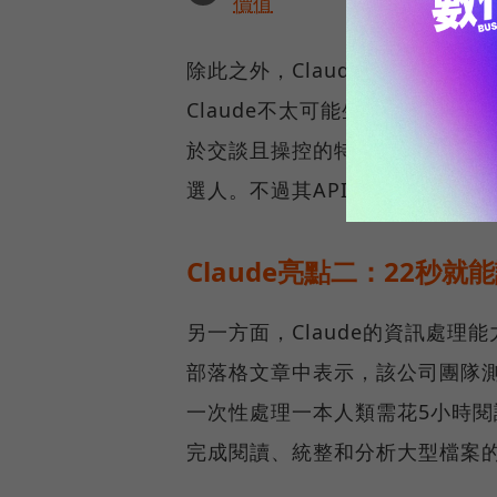
價值
除此之外，Claude也將透過A
Claude不太可能生成有害產
於交談且操控的特性，讓Clau
選人。不過其API訪問使用的定
Claude亮點二：22秒就能
另一方面，Claude的資訊處理能
部落格文章中表示，該公司團隊測試
一次性處理一本人類需花5小時閱
完成閱讀、統整和分析大型檔案