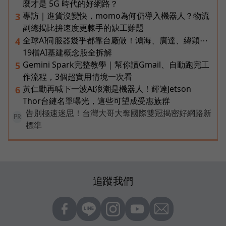
麼才是 5G 時代的好網路？
專訪｜進貨沒變快，momo為何仍導入機器人？物流
3
副總揭比拚速度更棘手的缺工難題
全球AI伺服器幾乎都靠台廠做！鴻海、廣達、緯穎⋯
4
19檔AI基建概念股全拆解
Gemini Spark完整教學｜幫你讀Gmail、自動跑完工
5
作流程，3個超實用情境一次看
黃仁勳再喊下一波AI浪潮是機器人！輝達Jetson
6
Thor台鏈名單曝光，這些可望成受惠族群
告別極速迷思！台灣大哥大奪國際雙冠揭密好網路新
PR
標準
追蹤我們