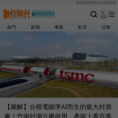
關於我們
廣告合作
內容授權
熱門
新聞
專題
影音
活動
【圖解】台積電瞄準AI而生的最大封測
廠！竹南封測六廠啟用，產能上看百萬