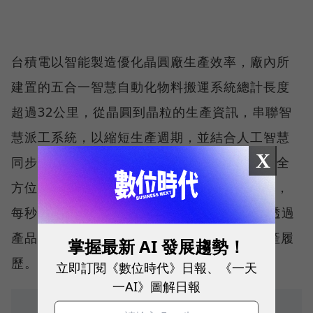
台積電以智能製造優化晶圓廠生產效率，廠內所
建置的五合一智慧自動化物料搬運系統總計長度
超過32公里，從晶圓到晶粒的生產資訊，串聯智
慧派工系統，以縮短生產週期，並結合人工智慧
X
同步執行精準製程控制、即時偵測異常，建構全
方位的晶片等級(Die-level)大數據品質防禦網，
每秒資料處理量為前段晶圓廠的 500 倍，並透過
產品追溯能力(Die Traceability)建構完整生產履
掌握最新 AI 發展趨勢！
歷。
立即訂閱《數位時代》日報、《一天
一AI》圖解日報