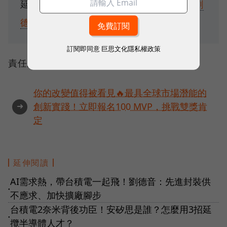
延伸閱讀：
AI需求熱，帶台積電一起飛！劉
德音：先進封裝供不應求、加快擴廠腳步
訂閱即同意
巨思文化隱私權政策
責任編輯：蘇祐萱
你的改變值得被看見🔥最具全球市場潛能的
➜
創新實踐！立即報名100 MVP，挑戰雙獎肯
定
延伸閱讀
AI需求熱，帶台積電一起飛！劉德音：先進封裝供
●
不應求、加快擴廠腳步
台積電2奈米背後功臣！安矽思是誰？怎麼用3招延
●
攬半導體人才？