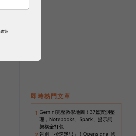
權政策
即時熱門文章
Gemini完整教學地圖！37篇實測整
1
理，Notebooks、Spark、提示詞
架構全打包
告別「極速迷思」！Opensignal 國
2