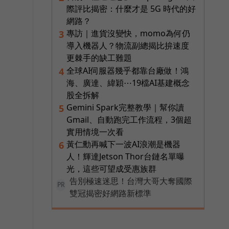
際評比揭密：什麼才是 5G 時代的好
網路？
專訪｜進貨沒變快，momo為何仍
3
導入機器人？物流副總揭比拚速度
更棘手的缺工難題
全球AI伺服器幾乎都靠台廠做！鴻
4
海、廣達、緯穎⋯19檔AI基建概念
股全拆解
Gemini Spark完整教學｜幫你讀
5
Gmail、自動跑完工作流程，3個超
實用情境一次看
黃仁勳再喊下一波AI浪潮是機器
6
人！輝達Jetson Thor台鏈名單曝
光，這些可望成受惠族群
告別極速迷思！台灣大哥大奪國際
PR
雙冠揭密好網路新標準