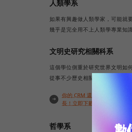
人類學系
如果有興趣做人類學家，可能就
幾乎是完全用不上人類學專業知
文明史研究相關科系
這個學位側重於研究世界文明如
從事不少歷史相關工作，但相較
你的 CRM 還只能用一半？
➜
長！立即下載成功案例🏅
哲學系