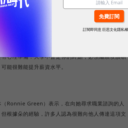
雖然是很重要的軟技能，但在學術界以外的圈子不容易
。
訂閱即同意
巨思文化隱私
要有心理準備：大學不會是你的終點，必須繼續攻讀碩
，可能很難能提升薪資水平。
Ronnie Green）表示，在向她尋求職業諮詢的人
。但根據朵的經驗，許多人認為很難向他人傳達這項文