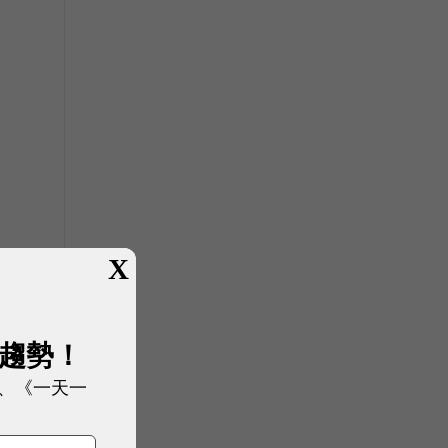
X
展趨勢！
、《一天一