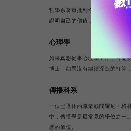
哲學系著重批判性思考和分析，
證明自己的價值，就業門檻較高
心理學
如果真想從事心理學工作，可能
博士。如果沒有繼續深造的打算
傳播科系
一位已退休的職業顧問羅尼・格林（
中，傳播學是最常見的學位之一
憑的價值。