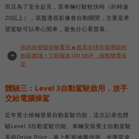
而且為了安全起見，當車輛行駛較快時（約時速
20以上），底盤透視影像會自動關閉，主要是希
望駕駛可以專心開車，避免分心看螢幕。
你的改變值得被看見🔥最具全球市場潛能的
➜
創新實踐！立即報名100 MVP，挑戰雙獎肯
定
體驗三：Level 3自動駕駛啟用，放手
交給電腦操駕
近年賓士積極發展自動駕駛功能，這次記者也體
驗Level 3自動駕駛功能。車輛安裝賓士自動駕駛
系統Drive Pilot，車上配有地圖偵測、光學雷達