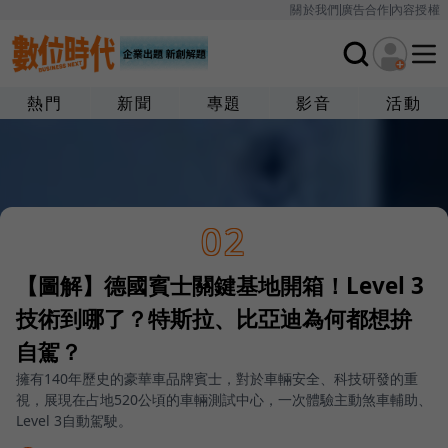
關於我們
廣告合作
內容授權
熱門
新聞
專題
影音
活動
02
【圖解】德國賓士關鍵基地開箱！Level 3
技術到哪了？特斯拉、比亞迪為何都想拚
自駕？
擁有140年歷史的豪華車品牌賓士，對於車輛安全、科技研發的重
視，展現在占地520公頃的車輛測試中心，一次體驗主動煞車輔助、
Level 3自動駕駛。