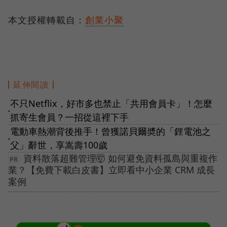
本文授權轉載自：
創業小聚
延伸閱讀
不只Netflix，好市多也禁止「共用會員卡」！怎麼
●
抓寄生會員？一招從這裡下手
電動車熱潮背後推手！曾獲諾貝爾奬的「鋰電池之
●
父」辭世，享嵩壽100歲
資料散落超難管理🤯 如何避免資料孤島與重複作
業？【免費下載白皮書】立即看中小企業 CRM 成長
案例