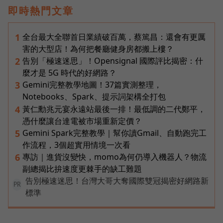
即時熱門文章
全台最大全聯首日業績破百萬，蔡篤昌：還會有更厲
1
害的大型店！為何把餐廳健身房都搬上樓？
告別「極速迷思」！Opensignal 國際評比揭密：什
2
麼才是 5G 時代的好網路？
Gemini完整教學地圖！37篇實測整理，
3
Notebooks、Spark、提示詞架構全打包
黃仁勳兆元宴永遠站最後一排！最低調的二代鄭平，
4
憑什麼讓台達電被市場重新定價？
Gemini Spark完整教學｜幫你讀Gmail、自動跑完工
5
作流程，3個超實用情境一次看
專訪｜進貨沒變快，momo為何仍導入機器人？物流
6
副總揭比拚速度更棘手的缺工難題
告別極速迷思！台灣大哥大奪國際雙冠揭密好網路新
PR
標準