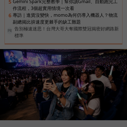
Gemini Spark完整教學｜幫你讀Gmail、自動跑完工
5
作流程，3個超實用情境一次看
專訪｜進貨沒變快，momo為何仍導入機器人？物流
6
副總揭比拚速度更棘手的缺工難題
告別極速迷思！台灣大哥大奪國際雙冠揭密好網路新
PR
標準