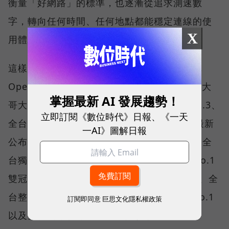
衡量「好網路」的標準，也逐漸從追求測速數
字，轉向任何時間、任何地點都能穩定連線的使
X
用體驗。
這樣的轉變，也反映在國際權威網路分析機構
Opensignal 公布的評比結果。今年初，台灣大
掌握最新 AI 發展趨勢！
哥大不僅率先奪下「 4G／5G 在線率全球 No.3、
立即訂閱《數位時代》日報、《一天
全台 No.1 」國際級榮譽，在 Opensignal 最新
一AI》圖解日報
公布的台灣行動網路體驗報告中，更一舉斬獲全
台獨有的「可靠性體驗」與「品質一致性」No.1
雙冠王，同時，包辦全台整體影音體驗 No.1、全
台整體語音體驗 No.1、全台 5G 語音體驗 No.1
訂閱即同意
巨思文化隱私權政策
以及全台網路在線率 No.1 多項榮譽。