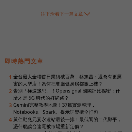
往下滑看下一篇文章
即時熱門文章
全台最大全聯首日業績破百萬，蔡篤昌：還會有更厲
1
害的大型店！為何把餐廳健身房都搬上樓？
告別「極速迷思」！Opensignal 國際評比揭密：什
2
麼才是 5G 時代的好網路？
Gemini完整教學地圖！37篇實測整理，
3
Notebooks、Spark、提示詞架構全打包
黃仁勳兆元宴永遠站最後一排！最低調的二代鄭平，
4
憑什麼讓台達電被市場重新定價？