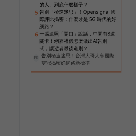
的人」到底什麼樣子？
告別「極速迷思」！Opensignal 國
5
際評比揭密：什麼才是 5G 時代的好
網路？
一張遺照「開口」說話，中間有8道
6
關卡！翊嘉禮儀怎麼做出AI告別
式，讓逝者最後道別？
告別極速迷思！台灣大哥大奪國際
PR
雙冠揭密好網路新標準