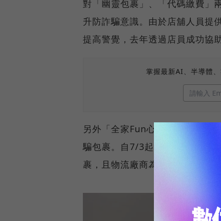
對「幽靈包裹」、「代碼繳費」
升防詐騙意識。由於店舖人員提
提高警覺，去年透過店員成功協助
掌握最新AI、半導體
另外「全家Fun心取」提供消費
騙包裹。自7/3起，推出業界首
裹，且物流廠商為「全家」合作