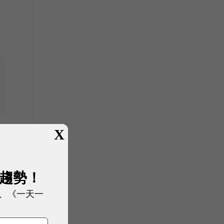
詐
X
展趨勢！
、《一天一