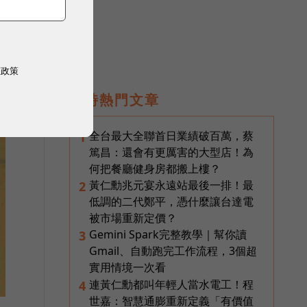
權政策
即時熱門文章
全台最大全聯首日業績破百萬，蔡
1
篤昌：還會有更厲害的大型店！為
何把餐廳健身房都搬上樓？
黃仁勳兆元宴永遠站最後一排！最
2
低調的二代鄭平，憑什麼讓台達電
被市場重新定價？
Gemini Spark完整教學｜幫你讀
3
Gmail、自動跑完工作流程，3個超
實用情境一次看
連黃仁勳都叫年輕人當水電工！程
4
世嘉：智慧通膨重新定義「有價值