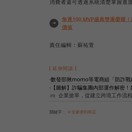
消費者還可透過系統清楚掌握進
角逐100 MVP盛典雙重榮
➜
價值
責任編輯：蘇祐萱
延伸閱讀
數發部揪momo等電商組「防詐
●
【圖解】詐騙集團內部運作解密！
●
企業搶單，從建立跨境工作流程
關鍵字：
＃全家便利商店