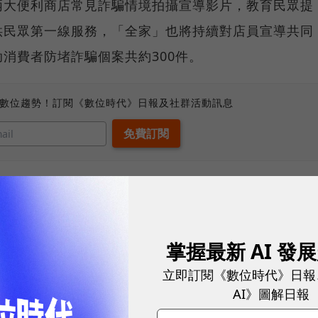
兩大便利商店常見詐騙情境拍攝宣導影片，教育民眾提
供民眾第一線服務，「全家」也將持續對店員宣導共同
消費者防堵詐騙個案共約300件。
、數位趨勢！訂閱《數位時代》日報及社群活動訊息
者詐騙包裹申訴管道，過去一年已協助受理超過5萬件
見的「爭議包裹退貨申請平台」，若遇疑似詐騙爭議包
夥伴，只要兩步驟即可完成退貨。
掌握最新 AI 發
立即訂閱《數位時代》日報
AI》圖解日報