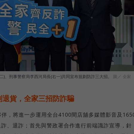
右二)、刑事警察局李西河局長(右一)共同宣布規劃防詐三大招。
圖／ 全家
利退貨，全家三招防詐騙
，將進一步運用全台4100間店舖多媒體影音及165
阻詐、退詐；首先與警政署合作進行前端識詐宣導，針