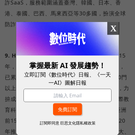
詐SaaS，服務範圍涵蓋臺灣、韓國、日本、香
港、泰國、巴西、馬來西亞等30多國，扮演全球
防詐產業鏈關鍵要角。
X
9. Hahow（思哈股份有限公司）
：成立於2015
掌握最新 AI 發展趨勢！
年，為臺灣最大、領域最多元的線上課程平臺，
立即訂閱《數位時代》日報、《一天
已累積近百萬會員、超過700位老師開設1,000門
一AI》圖解日報
以上課程，年營收較設立以來成長超過300倍，力
拚成為教育界的Netflix。Hahow連續獲得國際教
育科技權威機構HolonIQ評選為臺灣50大、亞洲
前150最具創新與發展性的教育科技公司。2020
訂閱即同意
巨思文化隱私權政策
年推出Hahow for Business，已與臺灣大哥大、