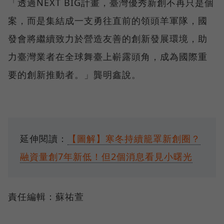
「透過NEXT BIG計畫，臺灣優秀新創不再只是個
案，而是集結成一支勇往直前的領頭羊軍隊，國
發會將繼續致力於營造友善的創新發展環境，助
力臺灣業者在全球舞臺上嶄露頭角，成為國際重
要的創新推動者。」龔明鑫說。
延伸閱讀：
【圖解】寒冬持續籠罩新創圈？
融資量創7年新低！但2個消息看見小曙光
責任編輯：蘇祐萱