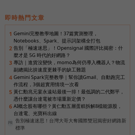
即時熱門文章
Gemini完整教學地圖！37篇實測整理，
1
Notebooks、Spark、提示詞架構全打包
告別「極速迷思」！Opensignal 國際評比揭密：什
2
麼才是 5G 時代的好網路？
專訪｜進貨沒變快，momo為何仍導入機器人？物流
3
副總揭比拚速度更棘手的缺工難題
Gemini Spark完整教學｜幫你讀Gmail、自動跑完工
4
作流程，3個超實用情境一次看
黃仁勳兆元宴永遠站最後一排！最低調的二代鄭平，
5
憑什麼讓台達電被市場重新定價？
AI概念股有哪些？黃仁勳五層蛋糕拆解8檔能源股，
6
台達電、光寶科出線
告別極速迷思！台灣大哥大奪國際雙冠揭密好網路新
PR
標準