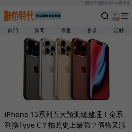
關於我們
廣告合作
內容授權
熱門
新聞
專題
影音
活動
iPhone 15系列五大預測總整理！全系
列換Type C？拍照史上最強？價格又漲