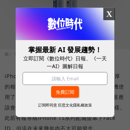
X
掌握最新 AI 發展趨勢！
圖／ T客幫
立即訂閱《數位時代》日報、《一天
一AI》圖解日報
iPhone 15系列的CAD渲染顯示了新機擁有更厚
的相機模組，尤其是Pro系列機型，這表明新機使
用了更大的感測器。前置鏡頭和Face ID感測器應
訂閱即同意
巨思文化隱私權政策
該會保持不變，至少在iPhone 15系列上是這樣。
此前有報導稱iPhone 15系列配備螢幕下Face
ID，但這在未來幾年內不太可能發生。