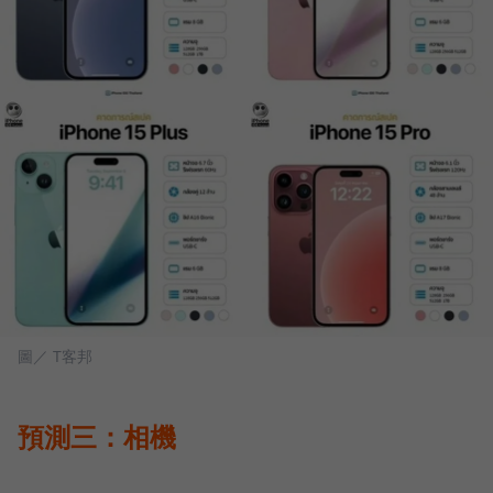
圖／ T客邦
預測三：相機