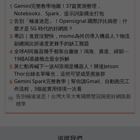
Gemini完整教學地圖！37篇實測整理，
1
Notebooks、Spark、提示詞架構全打包
告別「極速迷思」！Opensignal 國際評比揭密：什
2
麼才是 5G 時代的好網路？
專訪｜進貨沒變快，momo為何仍導入機器人？物流
3
副總揭比拚速度更棘手的缺工難題
全球AI伺服器幾乎都靠台廠做！鴻海、廣達、緯穎⋯
4
19檔AI基建概念股全拆解
黃仁勳再喊下一波AI浪潮是機器人！輝達Jetson
5
Thor台鏈名單曝光，這些可望成受惠族群
Gemini Spark完整教學｜幫你讀Gmail、自動跑完工
6
作流程，3個超實用情境一次看
告別極速迷思！台灣大哥大奪國際雙冠揭密好網路新
PR
標準
追蹤我們