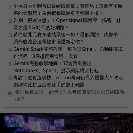
全台最大全聯首日業績破百萬，蔡篤昌：還會有更厲
1
害的大型店！為何把餐廳健身房都搬上樓？
告別「極速迷思」！Opensignal 國際評比揭密：什
2
麼才是 5G 時代的好網路？
黃仁勳兆元宴永遠站最後一排！最低調的二代鄭平，
3
憑什麼讓台達電被市場重新定價？
Gemini Spark完整教學｜幫你讀Gmail、自動跑完工
4
作流程，3個超實用情境一次看
Gemini完整教學地圖！37篇實測整理，
5
Notebooks、Spark、提示詞架構全打包
專訪｜進貨沒變快，momo為何仍導入機器人？物流
6
副總揭比拚速度更棘手的缺工難題
告別極速迷思！台灣大哥大奪國際雙冠揭密好網路新
PR
標準