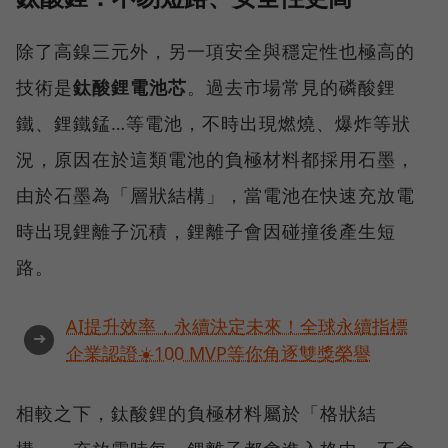
除了高鎳三元外，另一項安全與穩定性也極高的
技術是
鈦酸鋰電池芯
。過去市場常見的磷酸鋰
鐵、鋰鐵錳…等電池，不時出現燃燒、爆炸等狀
況，原因在於這類電池的負極材料都採用石墨，
由於石墨為「層狀結構」，當電池在快速充放電
時出現鋰離子沉積，鋰離子會因碰撞後產生短
路。
AI提升效率，永續決定未來！全球永續指標
➜
企業認證☀️100 MVP等你角逐雙獎榮譽
相較之下，鈦酸鋰的負極材料屬於「格狀結