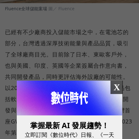
Fluence全球儲能案場
圖／ Fluence
已經有不少廠商投入儲能市場之中，在電池芯的
部分，台灣透過深厚技術能量與產品品質，吸引
了全球廠商目光。目前除了日本、東歐客戶外，
也與美國、印度、英國等企業簽屬合作意向書，
共同開發產品，同時更評估海外設廠的可能性。
X
以2015年成立的新創格斯科技為例，旗下產品包
括軟包電池芯、電池模組開發製造、儲能系統開
發與組裝應用，2021年在桃園中壢打造的台灣首
座GW電池超級工廠已於今年4月落成，預計2023
掌握最新 AI 發展趨勢！
年第3季投產，2024年第2季產能也已經達到
立即訂閱《數位時代》日報、《一天