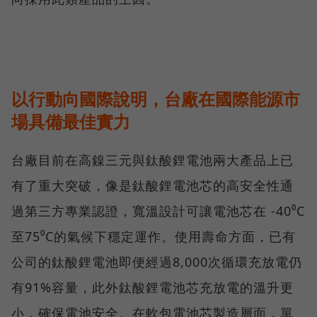
以行動向國際說明，台廠在國際能源市
場具備最佳實力
台廠目前在高鎳三元與鈦酸鋰電池兩大產品上已
有了重大突破，像是鈦酸鋰電池芯的高安全性通
過第三方專業認證，寬溫設計可讓電池芯在 -40⁰C
至75⁰C的氣候下穩定運作。使用壽命方面，已有
公司的鈦酸鋰電池即便經過8,000次循環充放電仍
有91%容量，此外鈦酸鋰電池芯充放電的溫升更
小，確保電池安全。在軟包電池芯製造層面，單