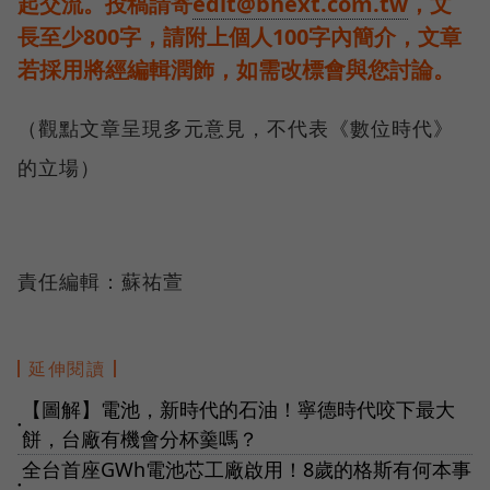
起交流。投稿請寄
edit@bnext.com.tw
，文
長至少800字，請附上個人100字內簡介，文章
若採用將經編輯潤飾，如需改標會與您討論。
（觀點文章呈現多元意見，不代表《數位時代》
的立場）
責任編輯：蘇祐萱
延伸閱讀
【圖解】電池，新時代的石油！寧德時代咬下最大
●
餅，台廠有機會分杯羹嗎？
全台首座GWh電池芯工廠啟用！8歲的格斯有何本事
●