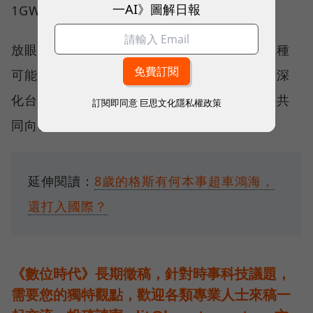
一AI》圖解日報
1GWh以上。
放眼未來，台灣應將持續探索新世代電池的各種
可能性，並在產官學研的共同合作下，探索與深
化台灣電池領域的技術能量，爭取全球訂單，共
訂閱即同意
巨思文化隱私權政策
同向世界證明台灣在能源市場中的關鍵地位。
延伸閱讀：
8歲的格斯有何本事超車鴻海，
還打入國際？
《數位時代》長期徵稿，針對時事科技議題，
需要您的獨特觀點，歡迎各類專業人士來稿一