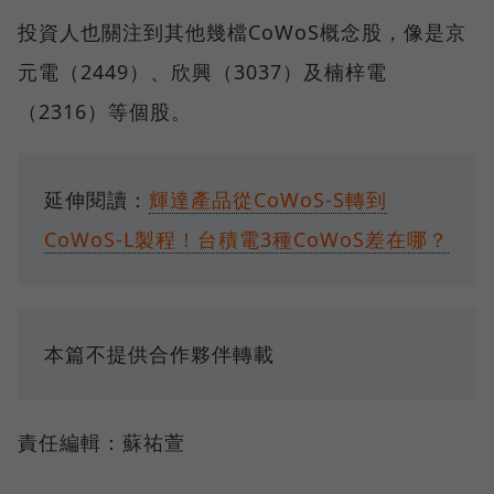
投資人也關注到其他幾檔CoWoS概念股，像是京
元電（2449）、欣興（3037）及楠梓電
（2316）等個股。
延伸閱讀：
輝達產品從CoWoS-S轉到
CoWoS-L製程！台積電3種CoWoS差在哪？
本篇不提供合作夥伴轉載
責任編輯：蘇祐萱