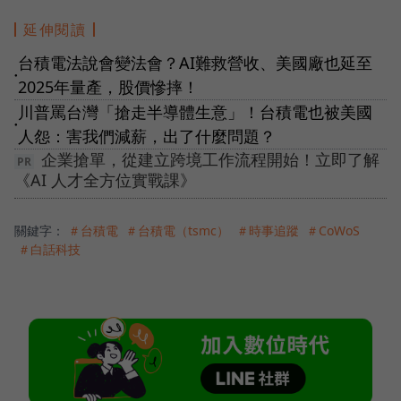
延伸閱讀
台積電法說會變法會？AI難救營收、美國廠也延至
●
2025年量產，股價慘摔！
川普罵台灣「搶走半導體生意」！台積電也被美國
●
人怨：害我們減薪，出了什麼問題？
企業搶單，從建立跨境工作流程開始！立即了解
《AI 人才全方位實戰課》
關鍵字：
＃台積電
＃台積電（tsmc）
＃時事追蹤
＃CoWoS
＃白話科技