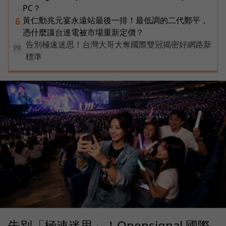
PC？
黃仁勳兆元宴永遠站最後一排！最低調的二代鄭平，
6
憑什麼讓台達電被市場重新定價？
告別極速迷思！台灣大哥大奪國際雙冠揭密好網路新
PR
標準
告別「極速迷思」！Opensignal 國際