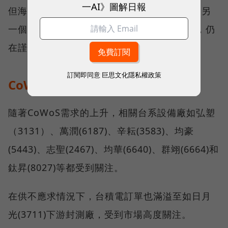
一AI》圖解日報
但海通指出，台積電之所以不願意擴充太快的另
一個原因，是擔心市場超額預定CoWoS產能，仍
在謹慎評估當中。
訂閱即同意
巨思文化隱私權政策
CoWos概念股有哪些？
隨著CoWoS需求的上升，相關台系設備廠如弘塑
（3131）、萬潤(6187)、辛耘(3583)、均豪
(5443)、志聖(2467)、均華(6640)、群翊(6664)和
鈦昇(8027)等都受到關注。
在供不應求情況下，台積電訂單也滿溢至如日月
光(3711)下游封測廠，受到市場高度關注。