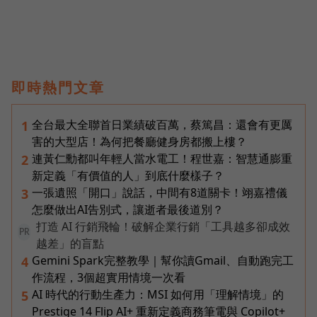
即時熱門文章
全台最大全聯首日業績破百萬，蔡篤昌：還會有更厲
1
害的大型店！為何把餐廳健身房都搬上樓？
連黃仁勳都叫年輕人當水電工！程世嘉：智慧通膨重
2
新定義「有價值的人」到底什麼樣子？
一張遺照「開口」說話，中間有8道關卡！翊嘉禮儀
3
怎麼做出AI告別式，讓逝者最後道別？
打造 AI 行銷飛輪！破解企業行銷「工具越多卻成效
PR
越差」的盲點
Gemini Spark完整教學｜幫你讀Gmail、自動跑完工
4
作流程，3個超實用情境一次看
AI 時代的行動生產力：MSI 如何用「理解情境」的
5
Prestige 14 Flip AI+ 重新定義商務筆電與 Copilot+