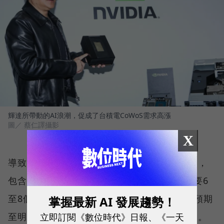
輝達所帶動的AI浪潮，促成了台積電CoWoS需求高漲
圖／ 蔡仁譯攝影
X
導致產能擴充緩慢的原因在於設備交貨的延遲，
包含日廠Shibaura、Tazmo等設備交期約需要6
至8個月。魏哲家則在法說會上表示，台積電預期
掌握最新 AI 發展趨勢！
立即訂閱《數位時代》日報、《一天
至明年底時，有機會緩解目前供應吃緊的狀況。