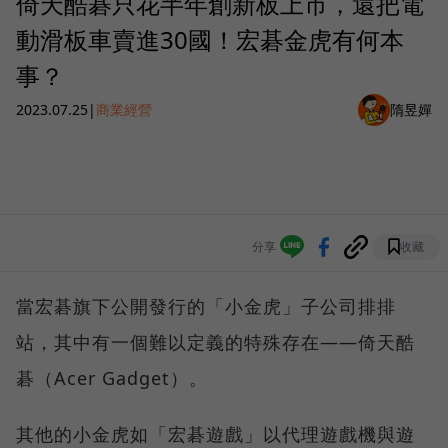
倚天酷碁只花半年創新板上市，還把電
動滑板車賣進30國！宏碁金虎有何本
事？
2023.07.25
|
商業經營
隋昱嬋
分享
收藏
當宏碁旗下公開發行的「小金虎」子公司排排
站，其中有一個難以定義的特殊存在——倚天酷
碁（Acer Gadget）。
其他的小金虎如「宏碁遊戲」以代理遊戲機與遊