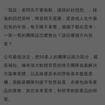
「我說：老闆先不要衝動，讓我好好想想。」鍾
逸鈞回想當時，簡直晴天霹靂，度過他人生中最
煎熬的年假，每天睡不著覺，滿腦子都在思考：
一新一舊的團隊該怎麼整合？該往哪個方向前
進？
公司最後決定，把50多人的團隊以能力區分，截
長補短。擁有強大軟體背景的倚天團隊負責解決
方案事業體，以及維運原本的營收基本盤股票
機，原酷碁團隊則接下智慧裝置、衣著包袋等產
品的業務，抓住未來需求，和領導創新產品的研
發。