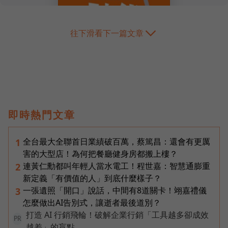
往下滑看下一篇文章
即時熱門文章
全台最大全聯首日業績破百萬，蔡篤昌：還會有更厲
1
害的大型店！為何把餐廳健身房都搬上樓？
連黃仁勳都叫年輕人當水電工！程世嘉：智慧通膨重
2
新定義「有價值的人」到底什麼樣子？
一張遺照「開口」說話，中間有8道關卡！翊嘉禮儀
3
怎麼做出AI告別式，讓逝者最後道別？
打造 AI 行銷飛輪！破解企業行銷「工具越多卻成效
PR
越差」的盲點