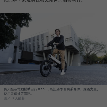
倚天酷碁電動輔助自行車ebii，能記錄學習騎乘條件、踩踏力量、
使用者偏好等資訊。
圖／ 倚天酷碁