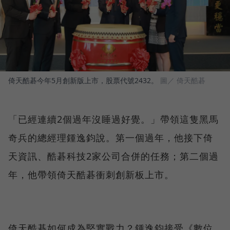
倚天酷碁今年5月創新版上市，股票代號2432。
圖／ 倚天酷碁
「已經連續2個過年沒睡過好覺。」帶領這隻黑馬
奇兵的總經理鍾逸鈞說。第一個過年，他接下倚
天資訊、酷碁科技2家公司合併的任務；第二個過
年，他帶領倚天酷碁衝刺創新板上市。
倚天酷碁如何成為堅實戰力？鍾逸鈞接受《數位