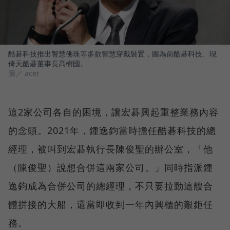
酷碁科技推出智慧佛珠等多款智慧穿戴裝置，圖為前酷碁科技、現
倚天酷碁董事長高樹國。
圖／ acer
這2家公司各自的困境，讓宏碁興起重整業務內容
的念頭。2021年，鍾逸鈞當時擔任酷碁科技的總
經理，被叫到宏碁執行長陳俊聖的辦公室，「他
（陳俊聖）說想合併這兩家公司。」同時指派鍾
逸鈞成為合併公司的總經理，不只要拉動這艘合
體拼接的大船，還當即收到一年內興櫃的艱鉅任
務。