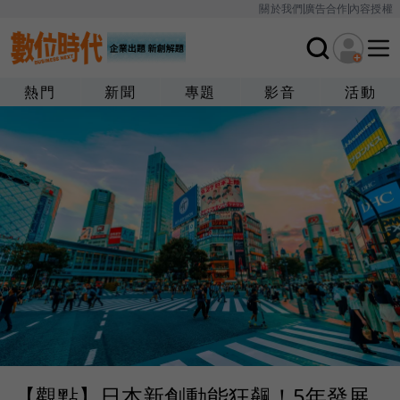
關於我們
廣告合作
內容授權
熱門
新聞
專題
影音
活動
【觀點】日本新創動能狂飆！5年發展