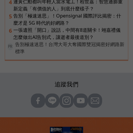
連黃仁勳都叫年輕人當水電工！程世嘉：智慧通膨重
4
新定義「有價值的人」到底什麼樣子？
告別「極速迷思」！Opensignal 國際評比揭密：什
5
麼才是 5G 時代的好網路？
一張遺照「開口」說話，中間有8道關卡！翊嘉禮儀
6
怎麼做出AI告別式，讓逝者最後道別？
告別極速迷思！台灣大哥大奪國際雙冠揭密好網路新
PR
標準
追蹤我們