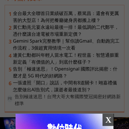
全台最大全聯首日業績破百萬，蔡篤昌：還會有更厲
1
害的大型店！為何把餐廳健身房都搬上樓？
黃仁勳兆元宴永遠站最後一排！最低調的二代鄭平，
2
憑什麼讓台達電被市場重新定價？
Gemini Spark完整教學｜幫你讀Gmail、自動跑完工
3
作流程，3個超實用情境一次看
連黃仁勳都叫年輕人當水電工！程世嘉：智慧通膨重
4
新定義「有價值的人」到底什麼樣子？
告別「極速迷思」！Opensignal 國際評比揭密：什
5
麼才是 5G 時代的好網路？
一張遺照「開口」說話，中間有8道關卡！翊嘉禮儀
6
怎麼做出AI告別式，讓逝者最後道別？
告別極速迷思！台灣大哥大奪國際雙冠揭密好網路新
PR
標準
X