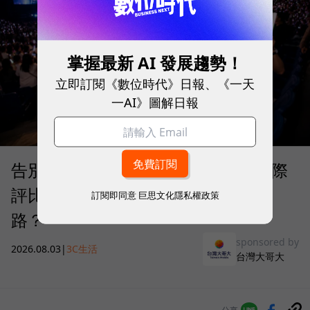
掌握最新 AI 發展趨勢！
立即訂閱《數位時代》日報、《一天
一AI》圖解日報
告別「極速迷思」！Opensignal 國際
評比揭密：什麼才是 5G 時代的好網
訂閱即同意
巨思文化隱私權政策
路？
sponsored by
2026.08.03
|
3C生活
台灣大哥大