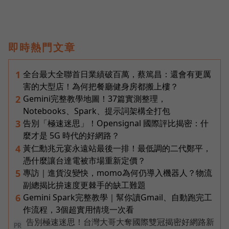
即時熱門文章
全台最大全聯首日業績破百萬，蔡篤昌：還會有更厲
1
害的大型店！為何把餐廳健身房都搬上樓？
Gemini完整教學地圖！37篇實測整理，
2
Notebooks、Spark、提示詞架構全打包
告別「極速迷思」！Opensignal 國際評比揭密：什
3
麼才是 5G 時代的好網路？
黃仁勳兆元宴永遠站最後一排！最低調的二代鄭平，
4
憑什麼讓台達電被市場重新定價？
專訪｜進貨沒變快，momo為何仍導入機器人？物流
5
副總揭比拚速度更棘手的缺工難題
Gemini Spark完整教學｜幫你讀Gmail、自動跑完工
6
作流程，3個超實用情境一次看
告別極速迷思！台灣大哥大奪國際雙冠揭密好網路新
PR