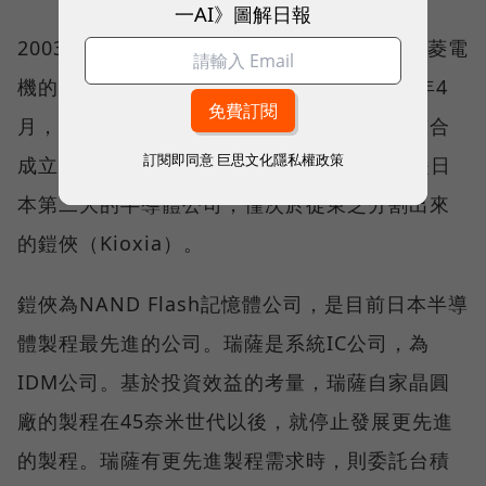
一AI》圖解日報
2003年4月，日本日立公司的半導體部門與三菱電
機的半導體部門合併，成立瑞薩科技。2010年4
月，瑞薩科技與NEC半導體部門，透過業務整合
訂閱即同意
巨思文化隱私權政策
成立瑞薩電子（Renesas）。瑞薩電子目前是日
本第二大的半導體公司，僅次於從東芝分割出來
的鎧俠（Kioxia）。
鎧俠為NAND Flash記憶體公司，是目前日本半導
體製程最先進的公司。瑞薩是系統IC公司，為
IDM公司。基於投資效益的考量，瑞薩自家晶圓
廠的製程在45奈米世代以後，就停止發展更先進
的製程。瑞薩有更先進製程需求時，則委託台積