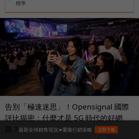
標準
告別「極速迷思」！Opensignal 國際
評比揭密：什麼才是 5G 時代的好網
路？
最新全球銷售現況➤重擬行銷策略
立即下載
sponsored by