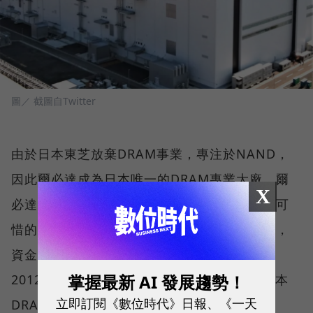
圖／ 截圖自Twitter
由於日本東芝放棄DRAM事業，專注於NAND，
因此爾必達成為日本唯一的DRAM專業大廠。爾
X
必達有雄厚的DRAM技術基礎與不小的產能，可
惜的是在經歷幾次DRAM產業不景氣的衝擊下，
資金不濟，只好於2012年2月申請破產保護。
掌握最新 AI 發展趨勢！
2012年5月，爾必達被美國美光科技收購，日本
立即訂閱《數位時代》日報、《一天
DRAM產業畫下休止符。