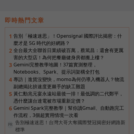
即時熱門文章
告別「極速迷思」！Opensignal 國際評比揭密：什
1
麼才是 5G 時代的好網路？
全台最大全聯首日業績破百萬，蔡篤昌：還會有更厲
2
害的大型店！為何把餐廳健身房都搬上樓？
Gemini完整教學地圖！37篇實測整理，
3
Notebooks、Spark、提示詞架構全打包
專訪｜進貨沒變快，momo為何仍導入機器人？物流
4
副總揭比拚速度更棘手的缺工難題
黃仁勳兆元宴永遠站最後一排！最低調的二代鄭平，
5
憑什麼讓台達電被市場重新定價？
Gemini Spark完整教學｜幫你讀Gmail、自動跑完工
6
作流程，3個超實用情境一次看
告別極速迷思！台灣大哥大奪國際雙冠揭密好網路新
PR
標準