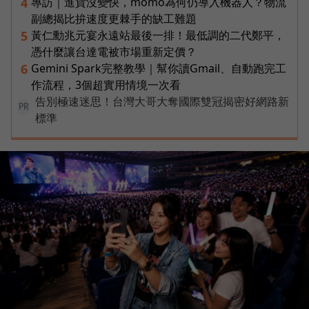
專訪｜進貨沒變快，momo為何仍導入機器人？物流
4
副總揭比拚速度更棘手的缺工難題
黃仁勳兆元宴永遠站最後一排！最低調的二代鄭平，
5
憑什麼讓台達電被市場重新定價？
Gemini Spark完整教學｜幫你讀Gmail、自動跑完工
6
作流程，3個超實用情境一次看
告別極速迷思！台灣大哥大奪國際雙冠揭密好網路新
PR
標準