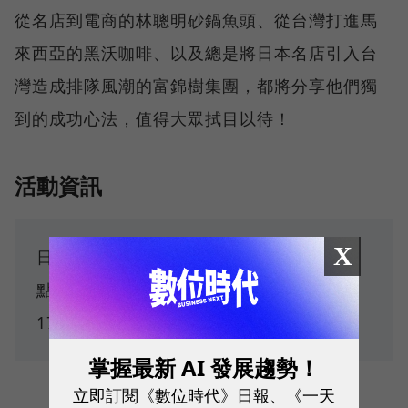
從名店到電商的林聰明砂鍋魚頭、從台灣打進馬
來西亞的黑沃咖啡、以及總是將日本名店引入台
灣造成排隊風潮的富錦樹集團，都將分享他們獨
到的成功心法，值得大眾拭目以待！
活動資訊
X
日期：2022.08.25 Fri. ～ 08.26 Sat. 地
點：高雄展覽館 南館 時間：Fri. 09：30～
17：00／Sat. 10：00～17：00
掌握最新 AI 發展趨勢！
立即訂閱《數位時代》日報、《一天