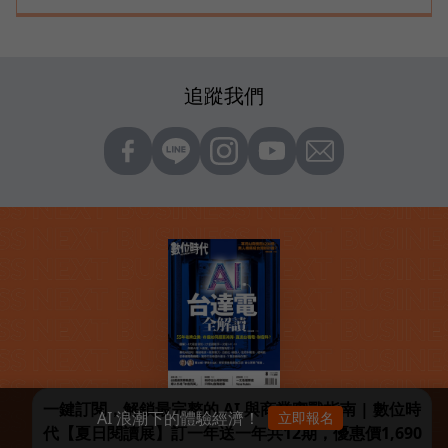
追蹤我們
一鍵訂閱，解鎖最完整的 AI 與商業實戰指南 | 數位時
AI 浪潮下的體驗經濟！
立即報名
代【夏日閱讀展】訂一年送一年共12期，優惠價1,690