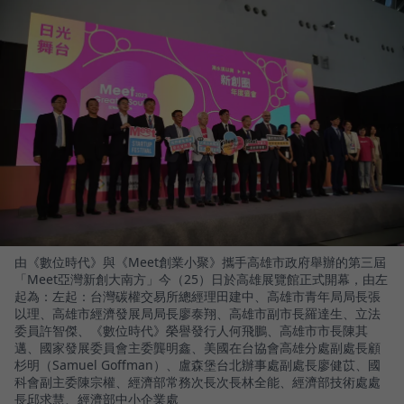
由《數位時代》與《Meet創業小聚》攜手高雄市政府舉辦的第三屆
「Meet亞灣新創大南方」今（25）日於高雄展覽館正式開幕，由左
起為：左起：台灣碳權交易所總經理田建中、高雄市青年局局長張
以理、高雄市經濟發展局局長廖泰翔、高雄市副市長羅達生、立法
委員許智傑、《數位時代》榮譽發行人何飛鵬、高雄市市長陳其
邁、國家發展委員會主委龔明鑫、美國在台協會高雄分處副處長顧
杉明（Samuel Goffman）、盧森堡台北辦事處副處長廖健苡、國
科會副主委陳宗權、經濟部常務次長次長林全能、經濟部技術處處
長邱求慧、經濟部中小企業處