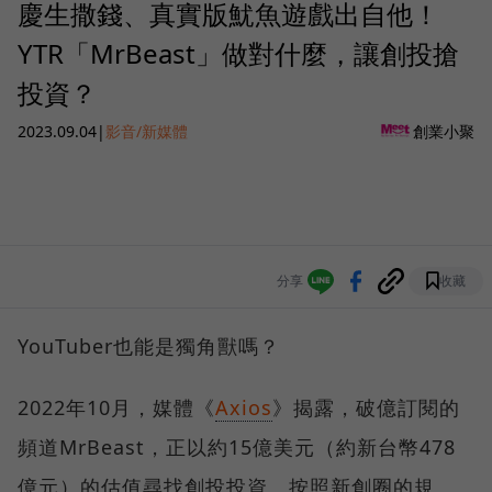
慶生撒錢、真實版魷魚遊戲出自他！
YTR「MrBeast」做對什麼，讓創投搶
投資？
2023.09.04
|
影音/新媒體
創業小聚
分享
收藏
YouTuber也能是獨角獸嗎？
2022年10月，媒體《
Axios
》揭露，破億訂閱的
頻道MrBeast，正以約15億美元（約新台幣478
億元）的估值尋找創投投資。按照新創圈的規