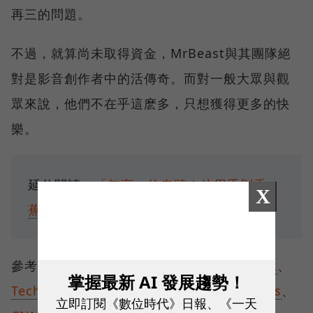
再三的問題。
不過，就算尚未取得資金，MrBeast與其團隊絕
對是影音創作者中的活傳奇。而對一般大眾與觀
眾來說，他們不在乎這麽多，只想獲得更多的快
樂。
延伸閱讀：
「無言」的奇蹟！他用手剝香
X
蕉，竟狂圈1.6億粉絲成TikToker之王
參考資料：
MakeUseOf
、
Insider
、
TuBeast
、
掌握最新 AI 發展趨勢！
TechCrunch
、
The Future of Social
、
Axios
、
立即訂閱《數位時代》日報、《一天