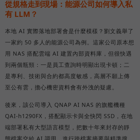
從規格走到現場：能源公司如何導入私
有 LLM？
本地 AI 實際落地部署會是什麼模樣？劉文義舉了
一家約 50 多人的能源公司為例。這家公司原本想
用 NAS 搭配雲端 AI 建置內部資料庫，但很快遇
到兩個瓶頸：一是員工查詢時明顯出現卡頓；二
是專利、技術與合約都高度敏感，高層不願上傳
至公有雲，擔心機密資料會有外洩的疑慮。
後來，該公司導入 QNAP AI NAS 的旗艦機種
QAI-h1290FX，搭配顯示卡與全快閃 SSD，在地
端部署私有大型語言模型，把數十年來封存的靜
態檔案交給 AI 調用，進行跨檔案摘要與精準搜