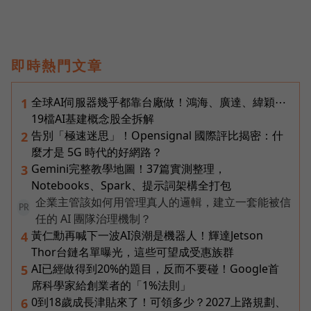
即時熱門文章
全球AI伺服器幾乎都靠台廠做！鴻海、廣達、緯穎⋯
1
19檔AI基建概念股全拆解
告別「極速迷思」！Opensignal 國際評比揭密：什
2
麼才是 5G 時代的好網路？
Gemini完整教學地圖！37篇實測整理，
3
Notebooks、Spark、提示詞架構全打包
企業主管該如何用管理真人的邏輯，建立一套能被信
PR
任的 AI 團隊治理機制？
黃仁勳再喊下一波AI浪潮是機器人！輝達Jetson
4
Thor台鏈名單曝光，這些可望成受惠族群
AI已經做得到20%的題目，反而不要碰！Google首
5
席科學家給創業者的「1%法則」
0到18歲成長津貼來了！可領多少？2027上路規劃、
6