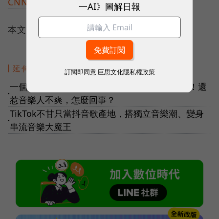
CNN
、
BBC
、
MoneyMade
一AI》圖解日報
本文授權轉載自：
創業小聚
延伸閱讀
訂閱即同意
巨思文化隱私權政策
一個「白噪音」，竟讓Spotify一年少賺12億元！還
●
惹音樂人不爽，怎麼回事？
TikTok不甘只當抖音歌產地，搭獨立音樂潮、變身
●
串流音樂大魔王