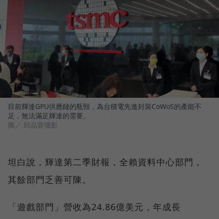
目前輝達GPU供應鏈的瓶頸，為台積電先進封裝CoWoS的產能不
足，無法滿足輝達的需要。
圖／ 邱品蓉攝影
坦白說，輝達第二季財報，全賴資料中心部門，
其餘部門乏善可陳。
「遊戲部門」營收為24.86億美元，年成長