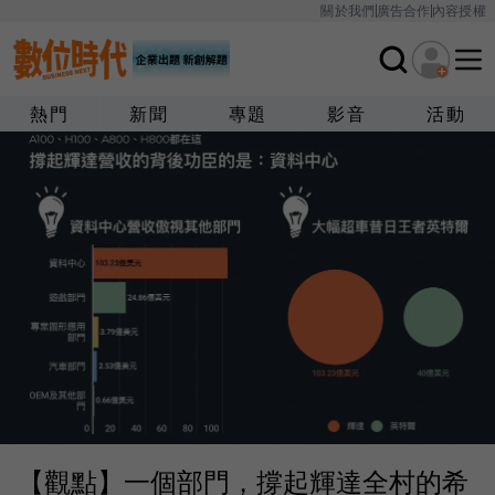
關於我們
廣告合作
內容授權
熱門
新聞
專題
影音
活動
【觀點】一個部門，撐起輝達全村的希