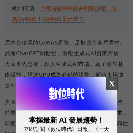
延伸閱讀：
台積電砸900億在銅鑼擴廠，全
為CoWoS！CoWoS是什麼？
原本台積電的CoWoS產能，足於應付客戶需求。
然而ChatGPT問世後，激勵生成式AI百家齊放，
大家爭先恐後，投入生成式AI市場。為了建立基
礎設施，輝達GPU成為必備的設施，頓時市場瘋
X
搶A100/H100、A800/H800。
美國管制高階晶片輸出中國，這將對輝達的業務
前景造成重大影響。目前A100、H100供不應求，
掌握最新 AI 發展趨勢！
即便是降階版的A800、H800（配合美國管制高性
立即訂閱《數位時代》日報、《一天