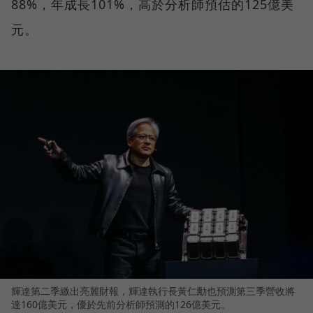
88%，年成長101%，高於分析師預估的125億美
元。
輝達第二季繳出亮麗財報，輝達執行長黃仁勳也預測第三季營收將
達160億美元，優於先前分析師預測的126億美元。