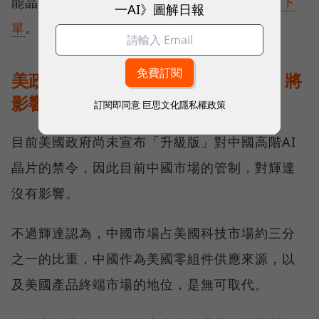
能晶片出口中國）也
造成中國客戶的「瘋狂」下
一AI》圖解日報
單
。
美政府對中國晶片禁令的分寸拿捏，將
影響美商在中國的市場地位
訂閱即同意
巨思文化隱私權政策
目前美國政府尚未宣布「升級版」對中國高階AI
晶片的禁令，因此目前中國市場的管制，對輝達
沒有影響。
不過輝達認為，中國市場占美國科技市場約三分
之一的比重，中國作為美國零組件供應來源，以
及美國產品終端市場的地位，是無可取代。