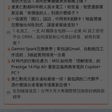
害的大型店！為何把餐廳健身房都搬上樓？
連黃仁勳都叫年輕人當水電工！程世嘉：智慧通膨重
2
新定義「有價值的人」到底什麼樣子？
一張遺照「開口」說話，中間有8道關卡！翊嘉禮儀
3
怎麼做出AI告別式，讓逝者最後道別？
1 名員工、一支 AI 團隊全包辦——企業 AI 員工管理
PR
平台 ORRA，如何讓新創公司撐起研發、銷售到客
服？
Gemini Spark完整教學｜幫你讀Gmail、自動跑完工
4
作流程，3個超實用情境一次看
AI 時代的行動生產力：MSI 如何用「理解情境」的
5
Prestige 14 Flip AI+ 重新定義商務筆電與 Copilot+
PC？
黃仁勳兆元宴永遠站最後一排！最低調的二代鄭平，
6
憑什麼讓台達電被市場重新定價？
告別極速迷思！台灣大哥大奪國際雙冠揭密好網路新
PR
標準