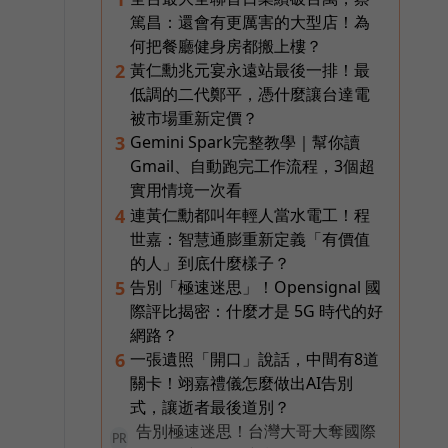
篤昌：還會有更厲害的大型店！為
何把餐廳健身房都搬上樓？
黃仁勳兆元宴永遠站最後一排！最
2
低調的二代鄭平，憑什麼讓台達電
被市場重新定價？
Gemini Spark完整教學｜幫你讀
3
Gmail、自動跑完工作流程，3個超
實用情境一次看
連黃仁勳都叫年輕人當水電工！程
4
世嘉：智慧通膨重新定義「有價值
的人」到底什麼樣子？
告別「極速迷思」！Opensignal 國
5
際評比揭密：什麼才是 5G 時代的好
網路？
一張遺照「開口」說話，中間有8道
6
關卡！翊嘉禮儀怎麼做出AI告別
式，讓逝者最後道別？
告別極速迷思！台灣大哥大奪國際
PR