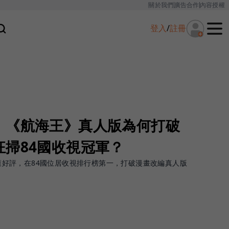
關於我們
廣告合作
內容授權
登入
/
註冊
，《航海王》真人版為何打破
掃84國收視冠軍？
x大獲好評，在84國位居收視排行榜第一，打破漫畫改編真人版