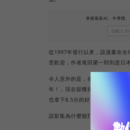
掌握最新AI、半導體
從1997年發行以來，該漫畫在
受歡迎，作者尾田榮一郎則是日
令人意外的是，在該劇公佈選角
年！」現在卻獲得廣泛的好評，爛番
也拿下8.5分的好成績。
該影集為什麼能打破漫畫改編真