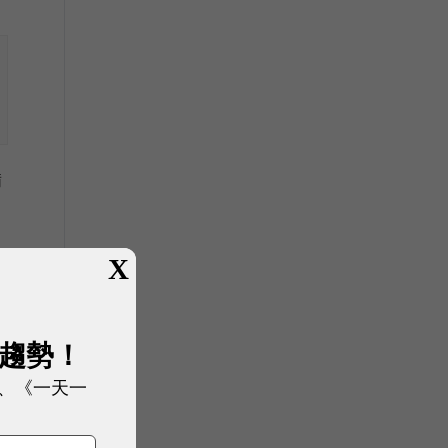
備
X
b
展趨勢！
、《一天一