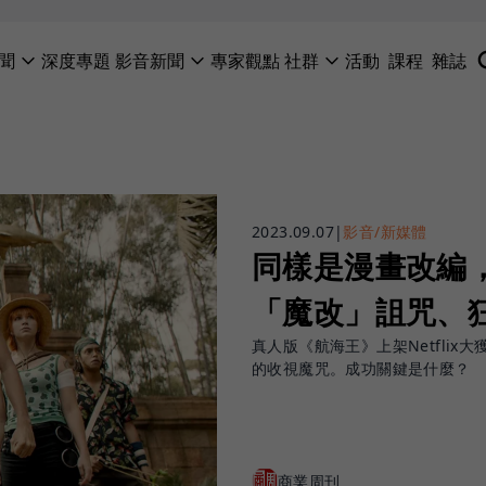
聞
深度專題
影音新聞
專家觀點
社群
活動
課程
雜誌
2023.09.07
|
影音/新媒體
同樣是漫畫改編
「魔改」詛咒、狂
真人版《航海王》上架Netfli
的收視魔咒。成功關鍵是什麼？
商業周刊