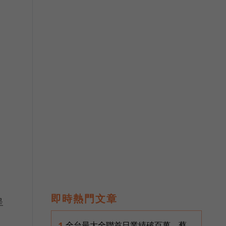
、
即時熱門文章
呈
全台最大全聯首日業績破百萬，蔡
1