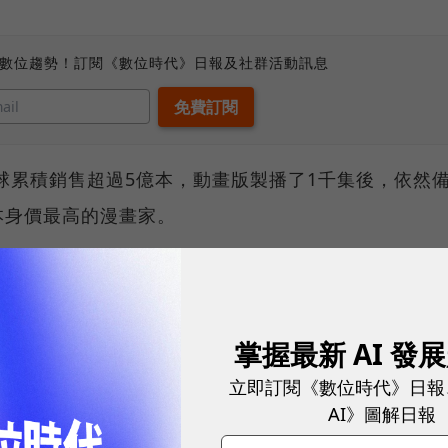
、數位趨勢！訂閱《數位時代》日報及社群活動訊息
全球累積銷售超過5億本，動畫版製播了1千集後，依然
本身價最高的漫畫家。
名單時，不乏有粉絲反對，高喊「不要毀了我的童
茄新鮮度來到83%，觀眾評分更高達96%，在IMD
掌握最新 AI 發
立即訂閱《數位時代》日報
人版的收視魔咒？
AI》圖解日報