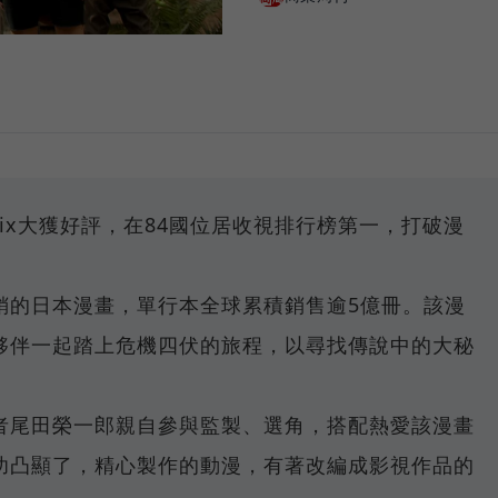
lix大獲好評，在84國位居收視排行榜第一，打破漫
銷的日本漫畫，單行本全球累積銷售逾5億冊。該漫
夥伴一起踏上危機四伏的旅程，以尋找傳說中的大秘
。
者尾田榮一郎親自參與監製、選角，搭配熱愛該漫畫
功凸顯了，精心製作的動漫，有著改編成影視作品的