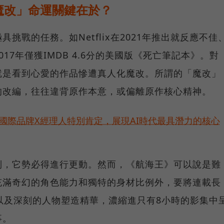
魔改」命運關鍵在於？
挑戰的任務。如Netflix在2021年推出就反應不佳
17年僅獲IMDB 4.6分的美國版《死亡筆記本》。對
就是看到心愛的作品慘遭真人化魔改。所謂的「魔改」
的改編，往往違背原作本意，或偏離原作核心精神。
耀！國際品牌X經理人特別肯定，展現AI時代最具潛力的核心
制，它勢必得進行更動。然而，《航海王》可以說是難
充滿奇幻的角色能力和獨特的身材比例外，要將連載長
以及深刻的人物塑造精華，濃縮進只有8小時的影集中
事。