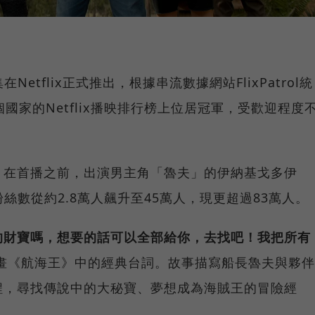
Netflix正式推出，根據串流數據網站FlixPatrol統
國家的Netflix播映排行榜上位居冠軍，受歡迎程度
。在首播之前，出演男主角「魯夫」的伊納基戈多伊
gram粉絲數從約2.8萬人飆升至45萬人，現更超過83萬人。
的財寶嗎，想要的話可以全部給你，去找吧！我把所有
畫《航海王》中的經典台詞。故事描寫船長魯夫與夥伴
程，尋找傳說中的大秘寶、夢想成為海賊王的冒險經