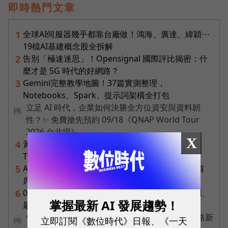
即時熱門文章
全球AI伺服器幾乎都靠台廠做！鴻海、廣達、緯穎⋯
1
19檔AI基建概念股全拆解
告別「極速迷思」！Opensignal 國際評比揭密：什
2
麼才是 5G 時代的好網路？
Gemini完整教學地圖！37篇實測整理，
3
Notebooks、Spark、提示詞架構全打包
立足 AI 時代，企業如何決勝全方位資安與資料韌
PR
性？✨ 免費搶先預約 09/18《QNAP World Tour
2026 台北場》
X
黃仁勳再喊下一波AI浪潮是機器人！輝達Jetson
4
Thor台鏈名單曝光，這些可望成受惠族群
AI已經做得到20%的題目，反而不要碰！Google首
5
席科學家給創業者的「1%法則」
0到18歲成長津貼來了！可領多少？2027上路規劃、
6
掌握最新 AI 發展趨勢！
最新進度一次看
告別極速迷思！台灣大哥大奪國際雙冠揭密好網路新
立即訂閱《數位時代》日報、《一天
PR