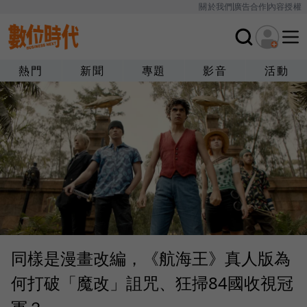
關於我們
廣告合作
內容授權
熱門
新聞
專題
影音
活動
同樣是漫畫改編，《航海王》真人版為
何打破「魔改」詛咒、狂掃84國收視冠