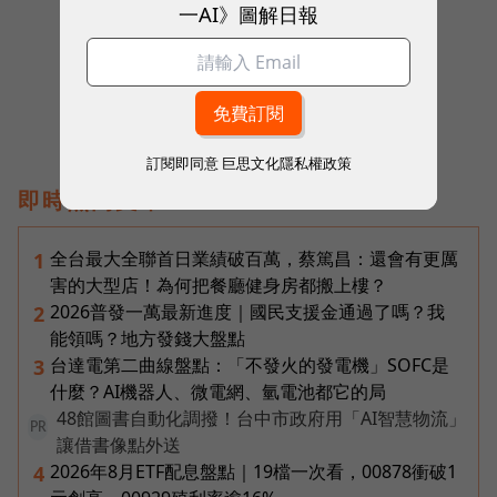
一AI》圖解日報
往下滑看下一篇文章
訂閱即同意
巨思文化隱私權政策
即時熱門文章
全台最大全聯首日業績破百萬，蔡篤昌：還會有更厲
1
害的大型店！為何把餐廳健身房都搬上樓？
2026普發一萬最新進度｜國民支援金通過了嗎？我
2
能領嗎？地方發錢大盤點
台達電第二曲線盤點：「不發火的發電機」SOFC是
3
什麼？AI機器人、微電網、氫電池都它的局
48館圖書自動化調撥！台中市政府用「AI智慧物流」
PR
讓借書像點外送
2026年8月ETF配息盤點｜19檔一次看，00878衝破1
4