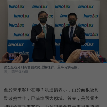
從左至右分別為群創總經理楊柱祥、董事長洪進揚。
圖／ 隋昱嬋拍攝
至於未來客戶在哪？洪進揚表示，由於面板級封
裝散熱性佳，已瞄準兩大領域。首先，是與電力
相關的高功率客戶。由於記者會當天車用半導體