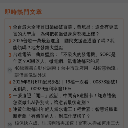
即時熱門文章
全台最大全聯首日業績破百萬，蔡篤昌：還會有更厲
1
害的大型店！為何把餐廳健身房都搬上樓？
2026普發一萬最新進度｜國民支援金通過了嗎？我
2
能領嗎？地方發錢大盤點
台達電第二曲線盤點：「不發火的發電機」SOFC是
3
什麼？AI機器人、微電網、氫電池都它的局
48館圖書自動化調撥！台中市政府用「AI智慧物流」
PR
讓借書像點外送
2026年8月ETF配息盤點｜19檔一次看，00878衝破1
4
元創高、00929殖利率逾16%
一張遺照「開口」說話，中間有8道關卡！翊嘉禮儀
5
怎麼做出AI告別式，讓逝者最後道別？
連黃仁勳都叫年輕人當水電工！程世嘉：智慧通膨重
6
新定義「有價值的人」到底什麼樣子？
核保快六成、理賠判讀再加速！富邦人壽如何用三大
PR