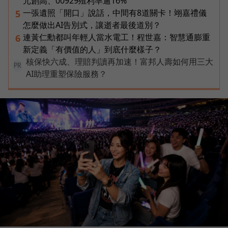
元創高、00929殖利率逾16%
一張遺照「開口」說話，中間有8道關卡！翊嘉禮儀
5
怎麼做出AI告別式，讓逝者最後道別？
連黃仁勳都叫年輕人當水電工！程世嘉：智慧通膨重
6
新定義「有價值的人」到底什麼樣子？
核保快六成、理賠判讀再加速！富邦人壽如何用三大
PR
AI助理重塑保險服務？