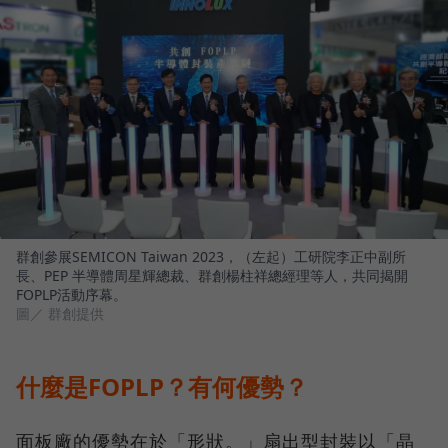
群創參展SEMICON Taiwan 2023，（左起）工研院李正中副所
長、PEP 半導體周星輝總裁、群創楊柱祥總經理等人，共同揭開
FOPLP活動序幕。
圖／ 群創提供
什麼是FOPLP？有何優勢？
面板廠的優勢在於「形狀。」扇出型封裝以「晶