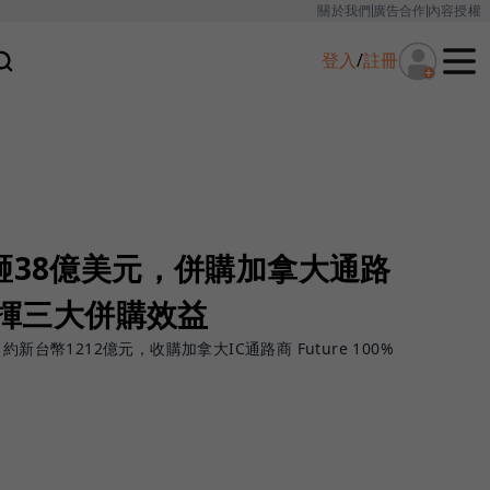
關於我們
廣告合作
內容授權
登入
/
註冊
砸38億美元，併購加拿大通路
發揮三大併購效益
新台幣1212億元，收購加拿大IC通路商 Future 100%
。