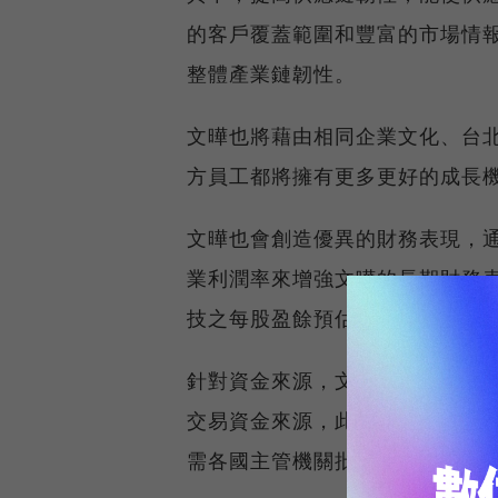
的客戶覆蓋範圍和豐富的市場情
整體產業鏈韌性。
文曄也將藉由相同企業文化、台
方員工都將擁有更多更好的成長
文曄也會創造優異的財務表現，
業利潤率來增強文曄的長期財務
技之每股盈餘預估將立即增加。
針對資金來源，文曄認為，擬使用
交易資金來源，此交易已獲得文曄
需各國主管機關批准後，預計於2