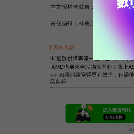
本文授權轉載自：
鉅亨網
責任編輯：林美欣
延伸閱讀
IC通路併購再添一樁！全球前十大
●
AMD也要來台設物流中心！跟上A
●
AI讓組織變得更有效率，但誰
業典範
本