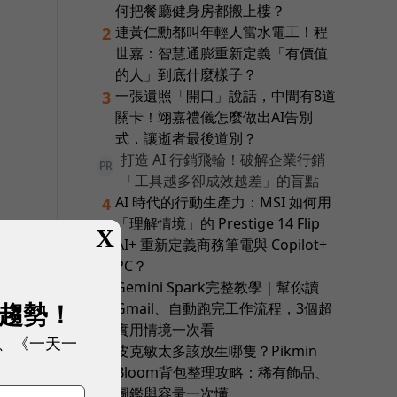
何把餐廳健身房都搬上樓？
連黃仁勳都叫年輕人當水電工！程
2
世嘉：智慧通膨重新定義「有價值
的人」到底什麼樣子？
一張遺照「開口」說話，中間有8道
3
關卡！翊嘉禮儀怎麼做出AI告別
式，讓逝者最後道別？
打造 AI 行銷飛輪！破解企業行銷
PR
「工具越多卻成效越差」的盲點
AI 時代的行動生產力：MSI 如何用
4
「理解情境」的 Prestige 14 Flip
X
AI+ 重新定義商務筆電與 Copilot+
PC？
Gemini Spark完整教學｜幫你讀
5
次
展趨勢！
Gmail、自動跑完工作流程，3個超
實用情境一次看
、《一天一
皮克敏太多該放生哪隻？Pikmin
6
Bloom背包整理攻略：稀有飾品、
圖鑑與容量一次懂