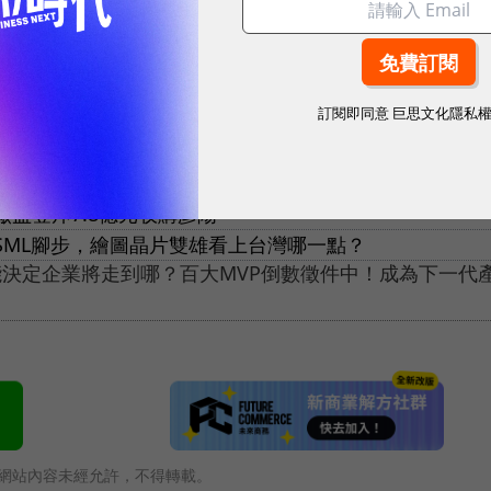
訂閱即同意
巨思文化隱私
廠益登斥7.8億元收購彥陽
SML腳步，繪圖晶片雙雄看上台灣哪一點？
能決定企業將走到哪？百大MVP倒數徵件中！成為下一代
網站內容未經允許，不得轉載。