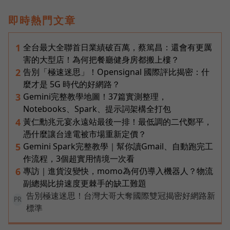
即時熱門文章
全台最大全聯首日業績破百萬，蔡篤昌：還會有更厲
1
害的大型店！為何把餐廳健身房都搬上樓？
告別「極速迷思」！Opensignal 國際評比揭密：什
2
麼才是 5G 時代的好網路？
Gemini完整教學地圖！37篇實測整理，
3
Notebooks、Spark、提示詞架構全打包
黃仁勳兆元宴永遠站最後一排！最低調的二代鄭平，
4
憑什麼讓台達電被市場重新定價？
Gemini Spark完整教學｜幫你讀Gmail、自動跑完工
5
作流程，3個超實用情境一次看
專訪｜進貨沒變快，momo為何仍導入機器人？物流
6
副總揭比拚速度更棘手的缺工難題
告別極速迷思！台灣大哥大奪國際雙冠揭密好網路新
PR
標準