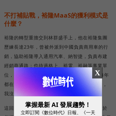
不打補貼戰，裕隆MaaS的獲利模式是
什麼？
裕隆的轉型重擔交到林群盛手上，他在裕隆集團
歷練長達23年，曾被外派到中國負責商用車的行
銷，協助裕隆導入通用汽車、納智捷，負責布建
經銷商通路；也待過格上、裕電、裕融等事業單
X
位，「過去23年大概換超過20張名片，幾乎每年
都在換工作，只要集團要做新東西都會派我去，
我沒有什麼包袱。」
掌握最新 AI 發展趨勢！
這回接下移動服務事業總經理一職，面對仍處於
立即訂閱《數位時代》日報、《一天