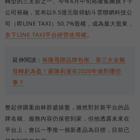
轉型的三支箭之一。今年6月中旬裕隆集團旗下子
公司裕融，宣布以9.5億元取得觔斗雲聯網科技公
司（即LINE TAXI）50.7%股權，成為最大股東，
拿下LINE TAXI平台經營使用權
。
延伸閱讀：
裕隆甩開品牌包袱、靠三大金雞
母轉虧為盈！嚴陳莉蓮在2020年做對哪些
事？
整起併購案由林群盛操盤，雖然對於新平台的品
牌名稱、服務內容仍保密到家，但他透露未來在
平台上，會以一季推一個新產品為目標，目前已