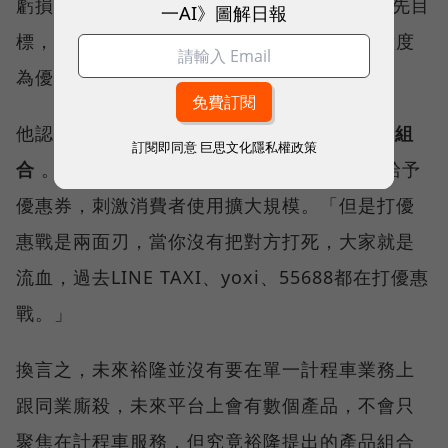
虧損的LINE TAXI，林群盛坦言獲利不是最優先目
一AI》圖解日報
標，初期一兩年先以提升會員規模與客戶滿意度
為優先。
他認為未來MaaS的獲利模式，
關鍵在於產品組
訂閱即同意
巨思文化隱私權政策
合
。不同於過往若只有單一服務，業者多靠給予
優惠券，刺激消費者使用擴大規模。「但是打優
惠戰是兩面刃，當你沒有把對方打死，大家就是
流血，過去LINE TAXI、yoxi、55688都在打優惠
戰。」
換言之，未來裕隆並沒有要在單一計程車業務上
跟同業廝殺，未來平台上會有數個產品，不會只
聚焦在計程車服務，但究竟裕隆提出的產品組合