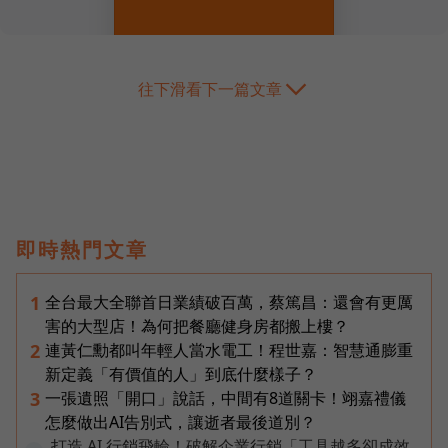
往下滑看下一篇文章
即時熱門文章
全台最大全聯首日業績破百萬，蔡篤昌：還會有更厲
1
害的大型店！為何把餐廳健身房都搬上樓？
連黃仁勳都叫年輕人當水電工！程世嘉：智慧通膨重
2
新定義「有價值的人」到底什麼樣子？
一張遺照「開口」說話，中間有8道關卡！翊嘉禮儀
3
怎麼做出AI告別式，讓逝者最後道別？
打造 AI 行銷飛輪！破解企業行銷「工具越多卻成效