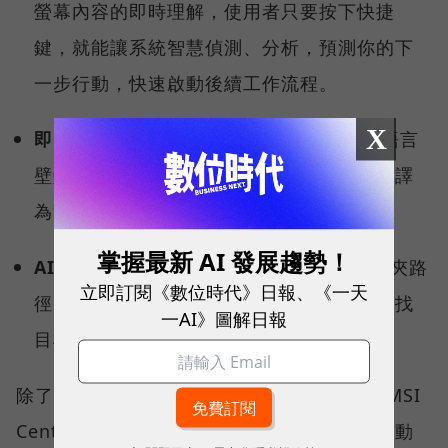
螢幕內容的即時理解，使用者只要按下快捷
鍵，就能讓系統智慧偵測、分析，預測你的下
一步行動，快速啟動後續工作流程。
X
即時字幕翻譯（Live Captions）：
打破語言
壁壘，跨國視訊會議時，即時將多國語言翻譯
為繁體中文。
掌握最新 AI 發展趨勢！
AI 智慧搜尋：
不需要精確記住檔名或資料夾路
立即訂閱《數位時代》日報、《一天
徑，用自然語言就能從茫茫資料海中精準查找
一AI》圖解日報
目標檔案。
除了微軟的生態系，MSI 更導入獨家研發的 MSI
Center 中控軟體，其中「AI 智慧引擎」能自動