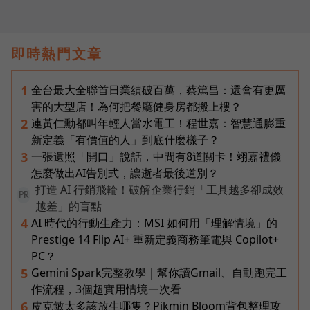
即時熱門文章
全台最大全聯首日業績破百萬，蔡篤昌：還會有更厲
1
害的大型店！為何把餐廳健身房都搬上樓？
連黃仁勳都叫年輕人當水電工！程世嘉：智慧通膨重
2
新定義「有價值的人」到底什麼樣子？
一張遺照「開口」說話，中間有8道關卡！翊嘉禮儀
3
怎麼做出AI告別式，讓逝者最後道別？
打造 AI 行銷飛輪！破解企業行銷「工具越多卻成效
PR
越差」的盲點
AI 時代的行動生產力：MSI 如何用「理解情境」的
4
Prestige 14 Flip AI+ 重新定義商務筆電與 Copilot+
PC？
Gemini Spark完整教學｜幫你讀Gmail、自動跑完工
5
作流程，3個超實用情境一次看
皮克敏太多該放生哪隻？Pikmin Bloom背包整理攻
6