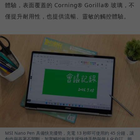
體驗，表面覆蓋的 Corning® Gorilla® 玻璃，不
僅提升耐用性，也提供流暢、靈敏的觸控體驗。
MSI Nano Pen 具備快充優勢，充電 13 秒即可使用約 45 分鐘，讓
創作與簽署不間斷；加寬觸控板則支援快捷手勢與個人化自訂，能