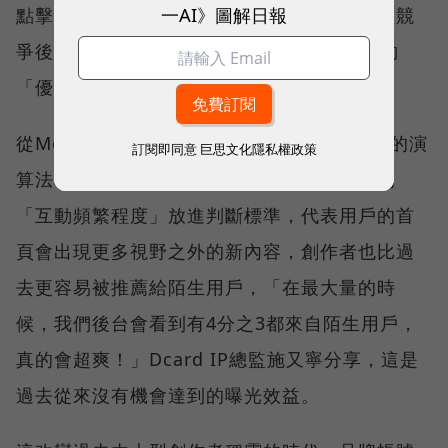
一AI》圖解日報
點擊率、續看率、互動率（留言或分享），當競
爭後被排進前20％，演算法就會確認內容足夠
「優質」，馬上被大量廣撒出去。
從Meta於5月公開的資料中也可發現，Reels的演
訂閱即同意
巨思文化隱私權政策
算法和貼文不同，沒有把用戶和該頻道日常的
「互動頻繁程度」放進判斷標準，代表用戶的首
頁會出現更多視野之外的新內容，創作者也比過
去更容易被推薦給陌生用戶，「在最大量的時
候，我們後台會看到有4分之3都來自陌生用戶，
真的會超爽！」Dcard IP總監施又寧分享，這是
過去從來沒有機會達到的曝光效益。