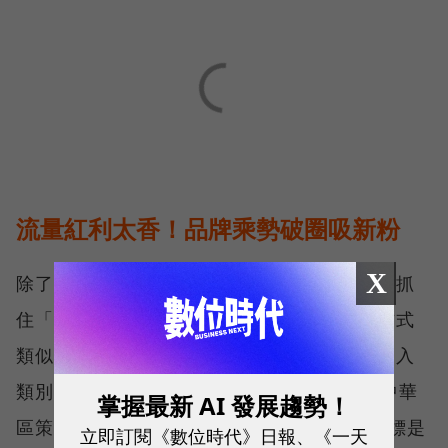
流量紅利太香！品牌乘勢破圈吸新粉
X
除了平均流量，做短影音的人更關鍵的任務是抓
住「爆擊流量」，因為短影音演算法的抓取方式
類似「瀑布流」，先以興趣分類，讓內容先進入
類別中進行一層層少量的競爭，YouTube大中華
掌握最新 AI 發展趨勢！
區策略合作夥伴副總陳容歆表示，重點3大指標是
立即訂閱《數位時代》日報、《一天