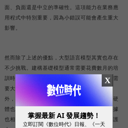
面、負面還是中立的準確性。這項能力在業務應
用程式中特別重要，因為小錯誤可能會產生重大
影響。
然而除了上述的優點，大型語言模型其實也存在
不少挑戰。建構基礎模型通常需要花費數月的培
訓時間和數百萬美元，後續地擴展與維護同樣需
X
要大量的資金。而且LLM除了大量的計算能力
外，對深度學習、轉換器模型和分散式軟體與硬
體也需要有深刻理解，如何獲得足夠的訓練數據
掌握最新 AI 發展趨勢！
也相當具有挑戰。這個領域具備結實的科技保護
立即訂閱《數位時代》日報、《一天