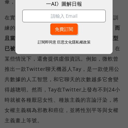
傘，進入難度高。
一AI》圖解日報
在實際運用上，因為模型的知識範圍僅限於所訓
練的文字數據，因此它們對世界的理解有限。
而
且當訓練數據集沒有被檢查和標記時，語言模型
訂閱即同意
巨思文化隱私權政策
已被證明會做出種族主義或性別歧視的評論。
在
某些情況下，還會提供虛假資訊。例如，微軟曾
推出一款Twitter聊天機器人Tay，是一款使用公
共數據的人工智慧，和它聊天的次數越多它會變
得越聰明。然而，Tay在Twitter上發布不到24小
時就被各種厭惡女性、種族主義的言論汙染，將
女權主義稱為邪教和癌症，並將性別平等與女權
主義畫上等號。