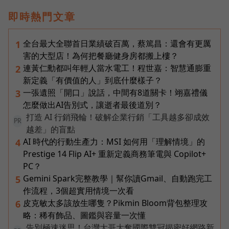
即時熱門文章
全台最大全聯首日業績破百萬，蔡篤昌：還會有更厲
1
害的大型店！為何把餐廳健身房都搬上樓？
連黃仁勳都叫年輕人當水電工！程世嘉：智慧通膨重
2
新定義「有價值的人」到底什麼樣子？
一張遺照「開口」說話，中間有8道關卡！翊嘉禮儀
3
怎麼做出AI告別式，讓逝者最後道別？
打造 AI 行銷飛輪！破解企業行銷「工具越多卻成效
PR
越差」的盲點
AI 時代的行動生產力：MSI 如何用「理解情境」的
4
Prestige 14 Flip AI+ 重新定義商務筆電與 Copilot+
PC？
Gemini Spark完整教學｜幫你讀Gmail、自動跑完工
5
作流程，3個超實用情境一次看
皮克敏太多該放生哪隻？Pikmin Bloom背包整理攻
6
略：稀有飾品、圖鑑與容量一次懂
告別極速迷思！台灣大哥大奪國際雙冠揭密好網路新