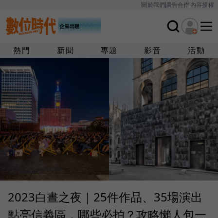
關於我們
廣告合作
內容授權
熱門
新聞
專題
影音
活動
2023白晝之夜｜25件作品、35場演出
點亮信義區，哪些必拍？攻略懶人包一