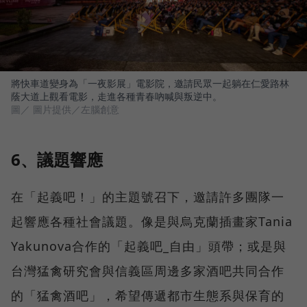
將快車道變身為「一夜影展」電影院，邀請民眾一起躺在仁愛路林
蔭大道上觀看電影，走進各種青春吶喊與叛逆中。
圖／ 圖片提供／左腦創意
6、議題響應
在「起義吧！」的主題號召下，邀請許多團隊一
起響應各種社會議題。像是與烏克蘭插畫家Tania
Yakunova合作的「起義吧_自由」頭帶；或是與
台灣猛禽研究會與信義區周邊多家酒吧共同合作
的「猛禽酒吧」，希望傳遞都市生態系與保育的