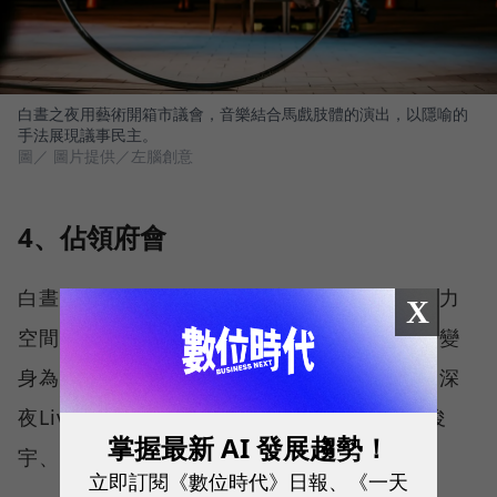
白晝之夜用藝術開箱市議會，音樂結合馬戲肢體的演出，以隱喻的
手法展現議事民主。
圖／ 圖片提供／左腦創意
4、佔領府會
白晝之夜將用藝術佔領臺北市最重要的兩大權力
X
空間，顛覆空間原來的性格，於是市議會議場變
身為劇場、市長室被貓佔領、市府大廳變身為深
夜Live House、市府變成當代藝廊，展出陳俊
掌握最新 AI 發展趨勢！
宇、魯志楷、余白等多位藝術家作品等。
立即訂閱《數位時代》日報、《一天