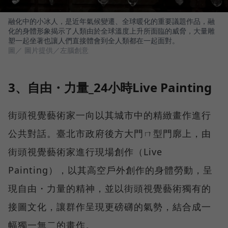
融化中的小冰人，是近年氣候變遷、全球暖化的重要議題作品，融
化的身體形象揭示了人類由於全球溫度上升所面臨的威脅，大量雕
塑一起坐著也讓人們直接體會到全人類都在一起面對。
圖／ 圖片提供／左腦創意
3、自由・力量_24小時Live Painting
街頭視覺藝術家一向以其城市中的精緻畫作進行
公共對話。臺北市政府後方大門ㄇ型門廓上，由
街頭視覺藝術家進行現場創作（Live
Painting），以其高空戶外創作的身體勞動，呈
現自由・力量的精神，並以街頭視覺藝術獨有的
接圖文化，讓群作呈現更磅礴的氣勢，結合成一
幅獨一無二的畫作。