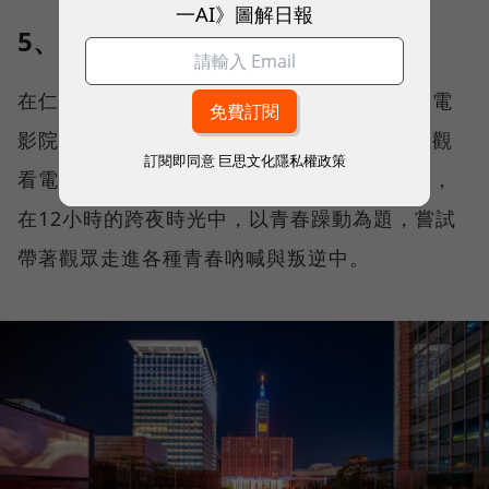
一AI》圖解日報
5、一夜影展
在仁愛路快車道上，打造一個專屬的「快車道電
影院」，邀請民眾一起躺在仁愛路林蔭大道上觀
訂閱即同意
巨思文化隱私權政策
看電影，並結合信義威秀影城，策劃一夜影展，
在12小時的跨夜時光中，以青春躁動為題，嘗試
帶著觀眾走進各種青春吶喊與叛逆中。