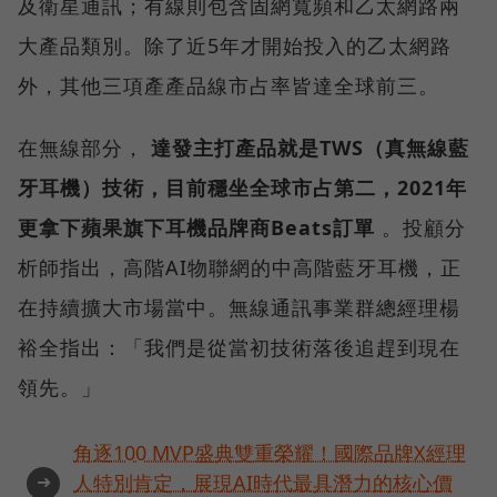
及衛星通訊；有線則包含固網寬頻和乙太網路兩
大產品類別。除了近5年才開始投入的乙太網路
外，其他三項產產品線市占率皆達全球前三。
在無線部分，
達發主打產品就是TWS（真無線藍
牙耳機）技術，目前穩坐全球市占第二，2021年
更拿下蘋果旗下耳機品牌商Beats訂單
。投顧分
析師指出，高階AI物聯網的中高階藍牙耳機，正
在持續擴大市場當中。無線通訊事業群總經理楊
裕全指出：「我們是從當初技術落後追趕到現在
領先。」
角逐100 MVP盛典雙重榮耀！國際品牌X經理
➜
人特別肯定，展現AI時代最具潛力的核心價