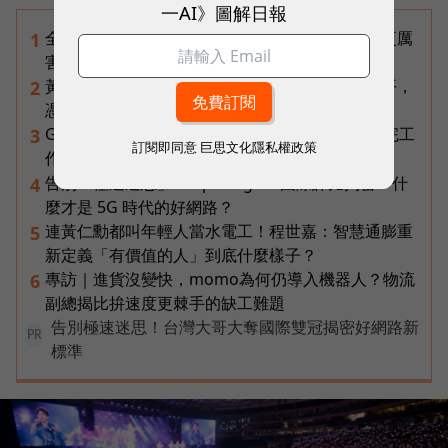
一AI》圖解日報
全台最大全聯首日業績破百萬，蔡篤昌：還會有更厲
1
害的大型店！為何把餐廳健身房都搬上樓？
黃仁勳兆元宴永遠站最後一排！最低調的二代鄭平，
2
憑什麼讓台達電被市場重新定價？
Gemini Spark完整教學｜幫你讀Gmail、自動跑完工
3
訂閱即同意
巨思文化隱私權政策
作流程，3個超實用情境一次看
告別「極速迷思」！Opensignal 國際評比揭密：什
4
麼才是 5G 時代的好網路？
連黃仁勳都叫年輕人當水電工！程世嘉：智慧通膨重
5
新定義「有價值的人」到底什麼樣子？
專訪｜進貨沒變快，momo為何仍導入機器人？物流
6
副總揭比拚速度更棘手的缺工難題
告別極速迷思！台灣大哥大奪國際雙冠揭密好網路新
PR
標準