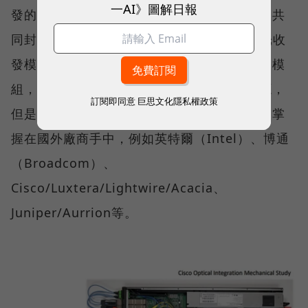
一AI》圖解日報
發的光交換器，圖中的數位交換晶片就是使用共
同封裝光學（CPO）技術將數位交換晶片與光收
發模組包裝在一起，取代傳統的插拔式光收發模
組，並以外接雷射的方式提供矽光子晶片光源，
訂閱即同意
巨思文化隱私權政策
但是其中最關鍵的共同封裝光學技術大部分是掌
握在國外廠商手中，例如英特爾（Intel）、博通
（Broadcom）、
Cisco/Luxtera/Lightwire/Acacia、
Juniper/Aurrion等。