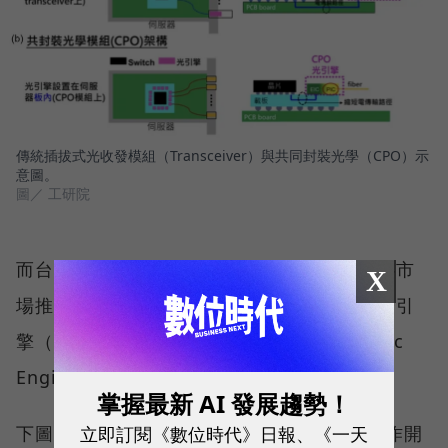
傳統插拔式光收發模組（Transceiver）與共同封裝光學（CPO）示
意圖。
圖／ 工研院
而台積電很早就投入這個領域，針對數據中心市
X
場推出了新型的先進封裝技術「緊湊通用光子引
擎（COUPE：Compact Universal Photonic
Engine）」。
掌握最新 AI 發展趨勢！
立即訂閱《數位時代》日報、《一天
下圖是思科（CISCO）與智邦（Accton）合作開