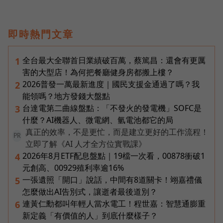
即時熱門文章
全台最大全聯首日業績破百萬，蔡篤昌：還會有更厲
1
害的大型店！為何把餐廳健身房都搬上樓？
2026普發一萬最新進度｜國民支援金通過了嗎？我
2
能領嗎？地方發錢大盤點
台達電第二曲線盤點：「不發火的發電機」SOFC是
3
什麼？AI機器人、微電網、氫電池都它的局
真正的效率，不是更忙，而是建立更好的工作流程！
PR
立即了解《AI 人才全方位實戰課》
2026年8月ETF配息盤點｜19檔一次看，00878衝破1
4
元創高、00929殖利率逾16%
一張遺照「開口」說話，中間有8道關卡！翊嘉禮儀
5
怎麼做出AI告別式，讓逝者最後道別？
連黃仁勳都叫年輕人當水電工！程世嘉：智慧通膨重
6
新定義「有價值的人」到底什麼樣子？