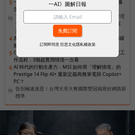
一張遺照「開口」說話，中間有8道關卡！翊嘉禮儀
3
一AI》圖解日報
怎麼做出AI告別式，讓逝者最後道別？
1 名員工、一支 AI 團隊全包辦——企業 AI 員工管理
PR
平台 ORRA，如何讓新創公司撐起研發、銷售到客
服？
友達二把手裸辭內幕！彭双浪親邀的接班人為何撕破
4
訂閱即同意
巨思文化隱私權政策
臉？「落後群創」成最後稻草？
Gemini Spark完整教學｜幫你讀Gmail、自動跑完工
5
作流程，3個超實用情境一次看
AI 時代的行動生產力：MSI 如何用「理解情境」的
6
Prestige 14 Flip AI+ 重新定義商務筆電與 Copilot+
PC？
告別極速迷思！台灣大哥大奪國際雙冠揭密好網路新
PR
標準