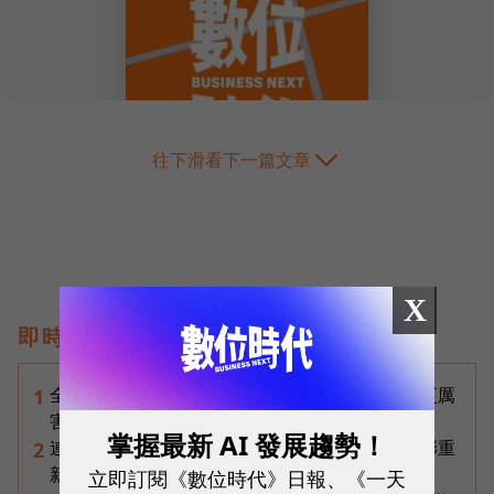
往下滑看下一篇文章
X
即時熱門文章
全台最大全聯首日業績破百萬，蔡篤昌：還會有更厲
1
害的大型店！為何把餐廳健身房都搬上樓？
掌握最新 AI 發展趨勢！
連黃仁勳都叫年輕人當水電工！程世嘉：智慧通膨重
2
新定義「有價值的人」到底什麼樣子？
立即訂閱《數位時代》日報、《一天