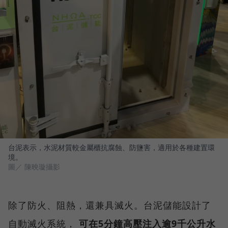
台泥表示，水泥材質較金屬櫃抗腐蝕、防鹽害，適用於各種建置環
境。
圖／ 陳映璇攝影
除了防火、阻熱，還兼具滅火。台泥儲能設計了
自動滅火系統，
可在5分鐘高壓注入逾9千公升水