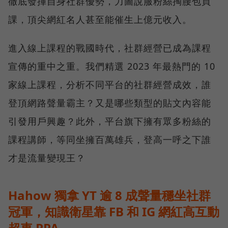
徹底發揮自身社群優勢，力圖說服粉絲掏腰包買
課，頂尖網紅名人甚至能催生上億元收入。
進入線上課程的戰國時代，社群經營已成為課程
宣傳的重中之重。我們精選 2023 年最熱門的 10
家線上課程，分析不同平台的社群經營成效，誰
登頂網路聲量霸主？又是哪些類型的貼文內容能
引發用戶興趣？此外，平台旗下擁有眾多粉絲的
課程講師，等同坐擁百萬雄兵，登高一呼之下誰
才是流量變現王？
Hahow 獨拿 YT 逾 8 成聲量穩坐社群
冠軍，知識衛星靠 FB 和 IG 網紅高互動
超車 PPA