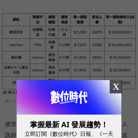
X
圖／ Qsearch
掌握最新 AI 發展趨勢！
儘管如此，頂尖網紅的號召力，仍然是一般素人
立即訂閱《數位時代》日報、《一天
講師難以匹敵的。在 Hahow 的所有付費課程當