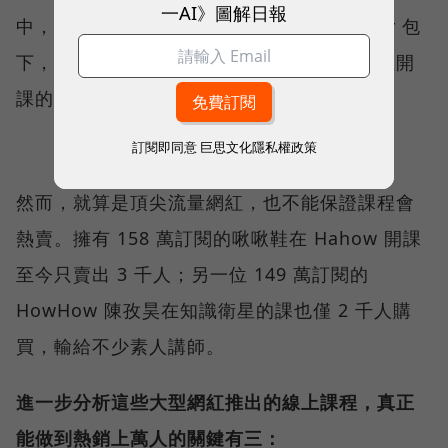
一AI》圖解日報
中，熱銷前 3 名課程全由百萬訂閱 Youtuber 包
下，且售出人數遠超過其他的平台講師，網紅開
課的流量變現效果，確實驚人。
訂閱即同意
巨思文化隱私權政策
然而，就算是頂尖流量網紅，也不能保證課程會
熱賣。擁有 158 萬訂閱的啾啾鞋在 Hahow 開課
至今只賣出 3 千人；另一位 149 萬訂閱的
HowHow 陳孜昊在知識衛星的課也僅 2 千人購
買，輸給不少素人講師。
進一步分析這些大型網紅推出的線上課程，真正
能做到熱銷上萬人的關鍵有三：