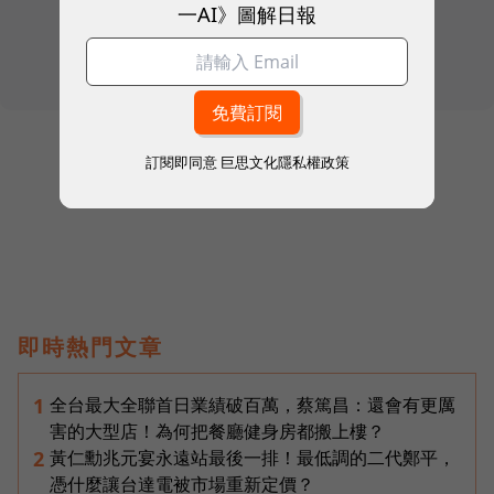
一AI》圖解日報
訂閱即同意
巨思文化隱私權政策
往下滑看下一篇文章
即時熱門文章
全台最大全聯首日業績破百萬，蔡篤昌：還會有更厲
1
害的大型店！為何把餐廳健身房都搬上樓？
黃仁勳兆元宴永遠站最後一排！最低調的二代鄭平，
2
憑什麼讓台達電被市場重新定價？