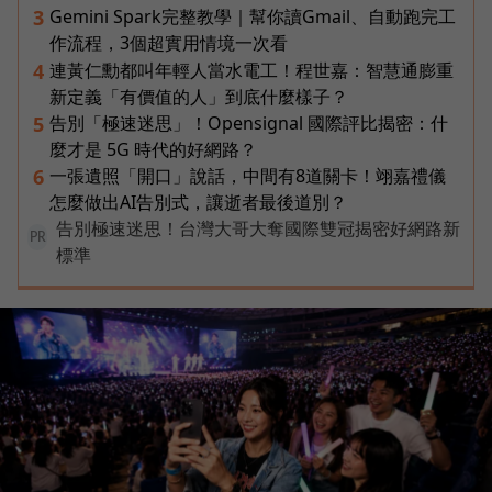
Gemini Spark完整教學｜幫你讀Gmail、自動跑完工
3
作流程，3個超實用情境一次看
連黃仁勳都叫年輕人當水電工！程世嘉：智慧通膨重
4
新定義「有價值的人」到底什麼樣子？
告別「極速迷思」！Opensignal 國際評比揭密：什
5
麼才是 5G 時代的好網路？
一張遺照「開口」說話，中間有8道關卡！翊嘉禮儀
6
怎麼做出AI告別式，讓逝者最後道別？
告別極速迷思！台灣大哥大奪國際雙冠揭密好網路新
PR
標準