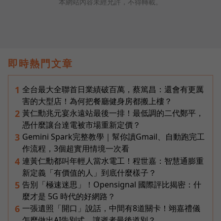
本網站內容未經允許，不得轉載。
即時熱門文章
全台最大全聯首日業績破百萬，蔡篤昌：還會有更厲
1
害的大型店！為何把餐廳健身房都搬上樓？
黃仁勳兆元宴永遠站最後一排！最低調的二代鄭平，
2
憑什麼讓台達電被市場重新定價？
Gemini Spark完整教學｜幫你讀Gmail、自動跑完工
3
作流程，3個超實用情境一次看
連黃仁勳都叫年輕人當水電工！程世嘉：智慧通膨重
4
新定義「有價值的人」到底什麼樣子？
告別「極速迷思」！Opensignal 國際評比揭密：什
5
麼才是 5G 時代的好網路？
一張遺照「開口」說話，中間有8道關卡！翊嘉禮儀
6
怎麼做出AI告別式，讓逝者最後道別？