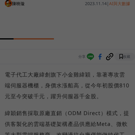
陳映璇
2023.11.14
|
AI與大數據
分享
收藏
電子代工大廠緯創旗下小金雞緯穎，靠著專攻雲
端伺服器機櫃，身價水漲船高，從今年初股價810
元至今突破千元，躍升伺服器千金股。
緯穎銷售採取原廠直銷（ODM Direct）模式，提
供客製化的雲端基礎架構產品供應給Meta、微軟
等大型雲端服務商，改變過往台廠僅能做純代工