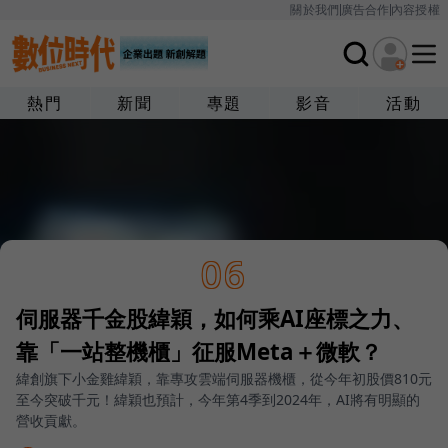
關於我們
廣告合作
內容授權
熱門
新聞
專題
影音
活動
06
伺服器千金股緯穎，如何乘AI座標之力、
靠「一站整機櫃」征服Meta＋微軟？
緯創旗下小金雞緯穎，靠專攻雲端伺服器機櫃，從今年初股價810元
至今突破千元！緯穎也預計，今年第4季到2024年，AI將有明顯的
營收貢獻。