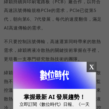
緯穎持續與印刷電路板（PCB）廠合作，以符合
高速訊號傳輸規格PCIe的需求，PCIe已從第5
代，朝向第6、7代發展，每代的速度翻倍，滿足
AI高速傳輸的需求。
不只要控制訊號傳輸，高速運算同時帶來的散熱
需求，緯穎將液冷散熱的關鍵技術掌握在手裡，
更培養一支專門研究散熱技術的團隊。
X
緯穎提供液冷散熱技術，跟過去常聽到的風冷散
熱不同，過去只要在主機板的進風口與出風口監
控溫度，若溫度不符合規格，會透過調整風扇來
掌握最新 AI 發展趨勢！
散熱。當氣冷走到液冷，甚至更高階的浸沒式液
立即訂閱《數位時代》日報、《一天
冷，除了監控個別CPU與GPU溫度外，也須監控