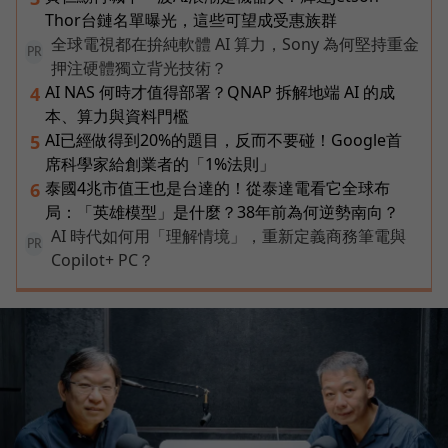
Thor台鏈名單曝光，這些可望成受惠族群
全球電視都在拚純軟體 AI 算力，Sony 為何堅持重金
PR
押注硬體獨立背光技術？
AI NAS 何時才值得部署？QNAP 拆解地端 AI 的成
4
本、算力與資料門檻
AI已經做得到20%的題目，反而不要碰！Google首
5
席科學家給創業者的「1%法則」
泰國4兆市值王也是台達的！從泰達電看它全球布
6
局：「英雄模型」是什麼？38年前為何逆勢南向？
AI 時代如何用「理解情境」，重新定義商務筆電與
PR
Copilot+ PC？