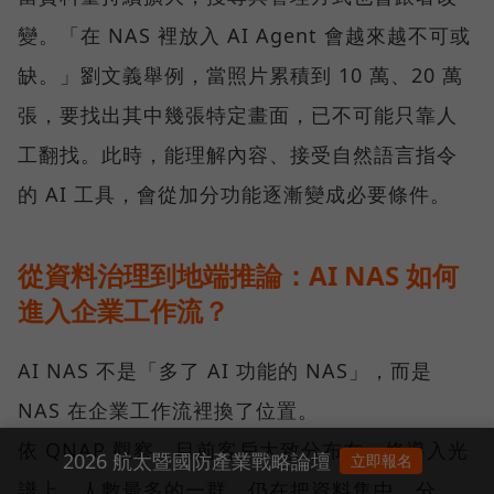
變。「在 NAS 裡放入 AI Agent 會越來越不可或
缺。」劉文義舉例，當照片累積到 10 萬、20 萬
張，要找出其中幾張特定畫面，已不可能只靠人
工翻找。此時，能理解內容、接受自然語言指令
的 AI 工具，會從加分功能逐漸變成必要條件。
從資料治理到地端推論：AI NAS 如何
進入企業工作流？
AI NAS 不是「多了 AI 功能的 NAS」，而是
NAS 在企業工作流裡換了位置。
依 QNAP 觀察，目前客戶大致分布在一條導入光
2026 航太暨國防產業戰略論壇
立即報名
譜上。人數最多的一群，仍在把資料集中、分