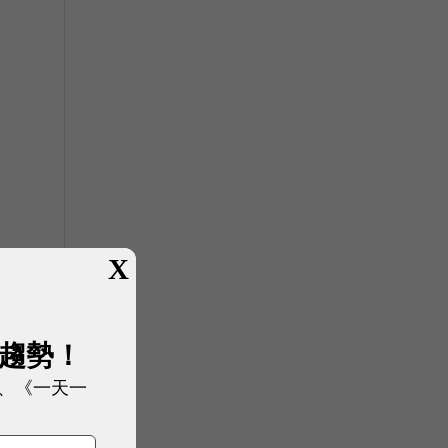
X
展趨勢！
、《一天一