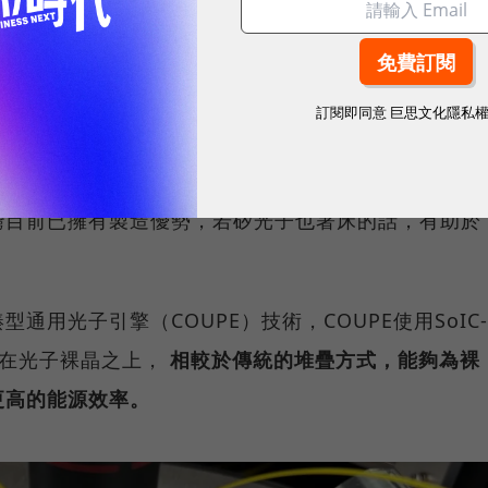
矽光子(SiPh)晶片產品市場，進軍半導體先進封裝領
專利光學鍍膜技術加工製程，成功開發了多頻段分光膜
，縮短生產時間，減少碳足跡，提高了客戶在手機、NB、
訂閱即同意
巨思文化隱私
場的競爭力。
el）等大廠早就開始研究矽光子技術，台積電和日月光也
灣目前已擁有製造優勢，若矽光子也著床的話，有助於
。
通用光子引擎（COUPE）技術，COUPE使用SoIC-
疊在光子裸晶之上，
相較於傳統的堆疊方式，能夠為裸
更高的能源效率。