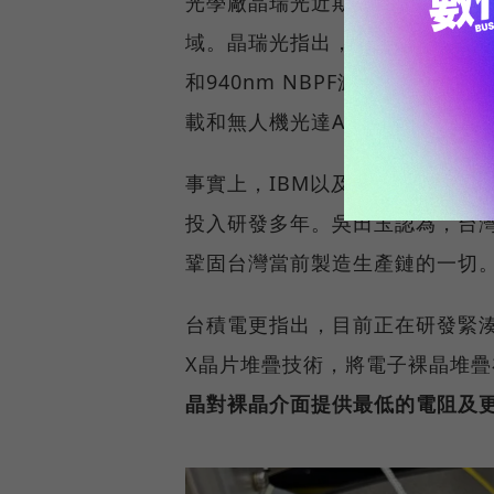
光學廠晶瑞光近期也宣布成功跨足
域。晶瑞光指出，運用多膜層的
和940nm NBPF濾光片產品
載和無人機光達AI無人載具等市
事實上，IBM以及英特爾（Int
投入研發多年。吳田玉認為，台
鞏固台灣當前製造生產鏈的一切
台積電更指出，目前正在研發緊湊型
X晶片堆疊技術，將電子裸晶堆
晶對裸晶介面提供最低的電阻及