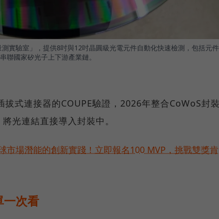
量測實驗室」，提供8吋與12吋晶圓級光電元件自動化快速檢測，包括元件
串聯國家矽光子上下游產業鏈。
拔式連接器的COUPE驗證，2026年整合CoWoS封
，將光連結直接導入封裝中。
球市場潛能的創新實踐！立即報名100 MVP，挑戰雙獎肯
單一次看