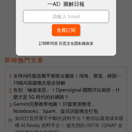
一AI》圖解日報
往下滑看下一篇文章
訂閱即同意
巨思文化隱私權政策
即時熱門文章
全球AI伺服器幾乎都靠台廠做！鴻海、廣達、緯穎⋯
1
19檔AI基建概念股全拆解
告別「極速迷思」！Opensignal 國際評比揭密：什
2
麼才是 5G 時代的好網路？
Gemini完整教學地圖！37篇實測整理，
3
Notebooks、Spark、提示詞架構全打包
如何打造營運不中斷的資料平台？教你以最適成本建
PR
構 AI Ready 資料平台 ✨ 搶先預約 09/18《QNAP 全