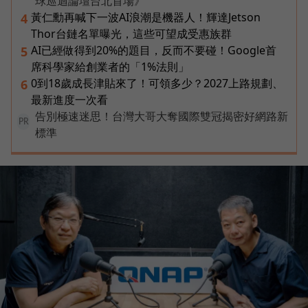
球巡迴論壇台北首場》
黃仁勳再喊下一波AI浪潮是機器人！輝達Jetson
4
Thor台鏈名單曝光，這些可望成受惠族群
AI已經做得到20%的題目，反而不要碰！Google首
5
席科學家給創業者的「1%法則」
0到18歲成長津貼來了！可領多少？2027上路規劃、
6
最新進度一次看
告別極速迷思！台灣大哥大奪國際雙冠揭密好網路新
PR
標準