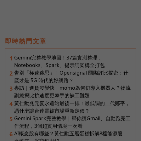
即時熱門文章
Gemini完整教學地圖！37篇實測整理，
1
Notebooks、Spark、提示詞架構全打包
告別「極速迷思」！Opensignal 國際評比揭密：什
2
麼才是 5G 時代的好網路？
專訪｜進貨沒變快，momo為何仍導入機器人？物流
3
副總揭比拚速度更棘手的缺工難題
黃仁勳兆元宴永遠站最後一排！最低調的二代鄭平，
4
憑什麼讓台達電被市場重新定價？
Gemini Spark完整教學｜幫你讀Gmail、自動跑完工
5
作流程，3個超實用情境一次看
AI概念股有哪些？黃仁勳五層蛋糕拆解8檔能源股，
6