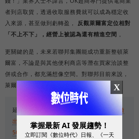
錢！」業界人士不諱言，OK超商專門提供電商業
者到店取貨，透過收取服務費就可以成為穩定收
入來源，甚至做到虧轉盈，
反觀萊爾富定位相對
「不上不下」，經營上被認為還有精進空間
。
更關鍵的是，未來若聯邦集團能成功重新整頓萊
爾富，不論是與其他便利商店等潛在買家洽談整
併或合作，都充滿想像空間。對聯邦目前來說，
萊爾富可說是相對進可攻退可守的資產。
X
延伸閱讀：
萊爾富大地震，光泉汪家全面撤
出經營層！新老闆「聯邦投資」如何經營
掌握最新 AI 發展趨勢！
500萬會員？
立即訂閱《數位時代》日報、《一天