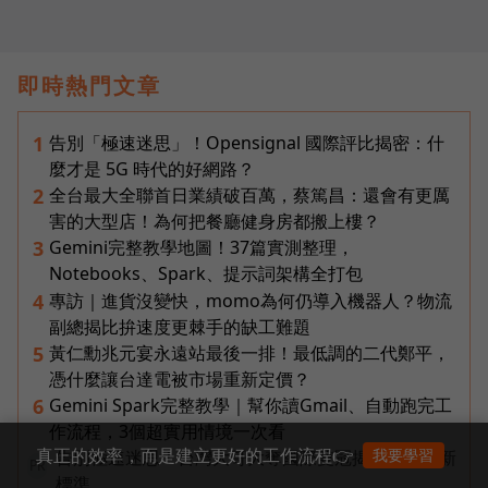
即時熱門文章
告別「極速迷思」！Opensignal 國際評比揭密：什
1
麼才是 5G 時代的好網路？
全台最大全聯首日業績破百萬，蔡篤昌：還會有更厲
2
害的大型店！為何把餐廳健身房都搬上樓？
Gemini完整教學地圖！37篇實測整理，
3
Notebooks、Spark、提示詞架構全打包
專訪｜進貨沒變快，momo為何仍導入機器人？物流
4
副總揭比拚速度更棘手的缺工難題
黃仁勳兆元宴永遠站最後一排！最低調的二代鄭平，
5
憑什麼讓台達電被市場重新定價？
Gemini Spark完整教學｜幫你讀Gmail、自動跑完工
6
作流程，3個超實用情境一次看
真正的效率，而是建立更好的工作流程👉
我要學習
告別極速迷思！台灣大哥大奪國際雙冠揭密好網路新
PR
標準