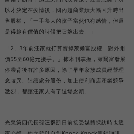
以才決定在疫情後，國內超商業績大幅回升時出
售股權，「一手養大的孩子當然也有感情，但還
是得趁有價值的時候把它嫁出去。」
「2、3年前汪家就打算賣掉萊爾富股權，對外開
價55至60億元接手。」據本刊掌握，萊爾富發展
停滯背後有許多原因，除了早年家族成員經營理
念歧異、陸續處分股份，加上便利商店產業競爭
激烈，都讓汪家人有了退場念頭。
光泉第四代長孫汪群凱日前接受媒體採訪時也透
露心聲，他之所以自創Knock Knock連鎖咖啡