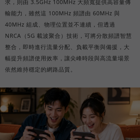
求，則由 3.5GHz 100MHz 大頻寬提供高容量傳
輸能力，雖然這 100MHz 頻譜由 60MHz 與
40MHz 組成、物理位置並不連續，但透過
NRCA（5G 載波聚合）技術，可將分散頻譜智慧
整合，即時進行流量分配、負載平衡與備援，大
幅提升頻譜使用效率，讓尖峰時段與高流量場景
依然維持穩定的網路品質。