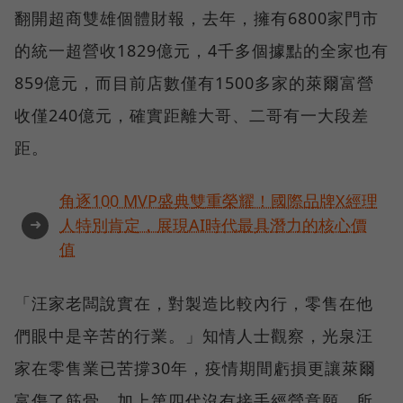
翻開超商雙雄個體財報，去年，擁有6800家門市
的統一超營收1829億元，4千多個據點的全家也有
859億元，而目前店數僅有1500多家的萊爾富營
收僅240億元，確實距離大哥、二哥有一大段差
距。
角逐100 MVP盛典雙重榮耀！國際品牌X經理
➜
人特別肯定，展現AI時代最具潛力的核心價
值
「汪家老闆說實在，對製造比較內行，零售在他
們眼中是辛苦的行業。」知情人士觀察，光泉汪
家在零售業已苦撐30年，疫情期間虧損更讓萊爾
富傷了筋骨，加上第四代沒有接手經營意願，所