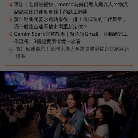
專訪｜進貨沒變快，momo為何仍導入機器人？物流
4
副總揭比拚速度更棘手的缺工難題
黃仁勳兆元宴永遠站最後一排！最低調的二代鄭平，
5
憑什麼讓台達電被市場重新定價？
Gemini Spark完整教學｜幫你讀Gmail、自動跑完工
6
作流程，3個超實用情境一次看
告別極速迷思！台灣大哥大奪國際雙冠揭密好網路新
PR
標準