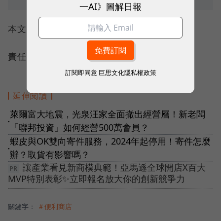
一AI》圖解日報
本文授權轉載自：
今周刊
責任編輯：錢玉紘
訂閱即同意
巨思文化隱私權政策
延伸閱讀
萊爾富大地震，光泉汪家全面撤出經營層！新老闆
●
「聯邦投資」如何經營500萬會員？
蝦皮與OK雙向寄件服務，2024年起停用！寄件怎麼
●
辦？取貨有影響嗎？
讓產業看見新商模典範！亞馬遜全球開店X百大
MVP特別表彰✨立即報名放大你的創新競爭力
關鍵字：
＃便利商店