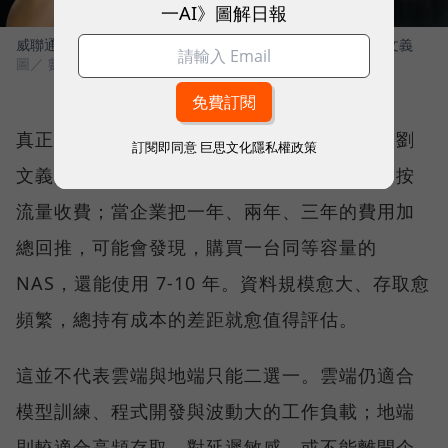
一AI》圖解日報
威聯通科技（QNAP）總經理暨威強電集團（IEI）董事長 劉文義
圖／ 數位時代
真正讓更多企業回頭計算的，則是長期成本。劉
訂閱即同意
巨思文化隱私權政策
文義指出，資料上傳雲端可能免費，下載卻會按
流量收費；當企業把一年、兩年、三年的費用加
總回推，可能會發現，購買一台同等容量的
NAS，還能使用 7-10 年。資料規模愈大、存取愈
頻繁，總持有成本的差距就愈值得評估。
這並不代表雲端與地端只能二選一。雲端仍適合
模型訓練、程式開發與波動大的工作負載；地端
則較適合高頻存取、對延遲敏感，或不能離開企