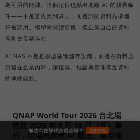
為可用的能源。這個定位也點出地端 AI 的競賽條
件——不是誰先買到算力，而是誰的資料先準備
好被調用。模型會持續更換，但企業自己的資料
層則會長期存在。
AI NAS 不是把模型塞進儲存設備，而是在資料必
須留在企業內時，讓搜尋、推論與管理靠近資料
的地端節點。
QNAP World Tour 2026 台北場
將於 2026 年 9 月 18 日（五）舉
無法有效變現會員資料？
我想學習
行，現場將聚焦 AI 應用、儲存備