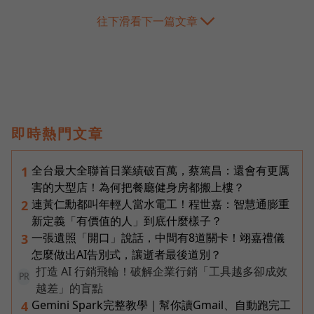
往下滑看下一篇文章
即時熱門文章
全台最大全聯首日業績破百萬，蔡篤昌：還會有更厲
1
害的大型店！為何把餐廳健身房都搬上樓？
連黃仁勳都叫年輕人當水電工！程世嘉：智慧通膨重
2
新定義「有價值的人」到底什麼樣子？
一張遺照「開口」說話，中間有8道關卡！翊嘉禮儀
3
怎麼做出AI告別式，讓逝者最後道別？
打造 AI 行銷飛輪！破解企業行銷「工具越多卻成效
PR
越差」的盲點
Gemini Spark完整教學｜幫你讀Gmail、自動跑完工
4