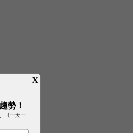
＆
X
展趨勢！
、《一天一