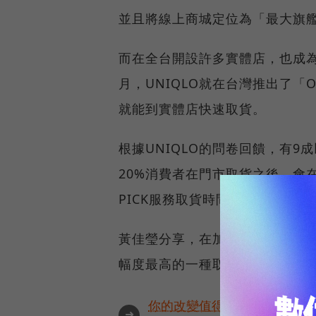
並且將線上商城定位為「最大旗
而在全台開設許多實體店，也成為U
月，UNIQLO就在台灣推出了「
就能到實體店快速取貨。
根據UNIQLO的問卷回饋，有9
20%消費者在門市取貨之後，會在
PICK服務取貨時間縮短到1小時
黃佳瑩分享，在加快取貨時間之
幅度最高的一種取貨方式。
你的改變值得被看見🔥最具全
➜