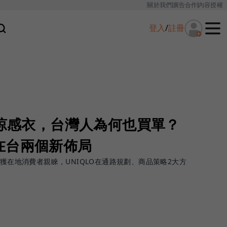
關於我們
廣告合作
內容授權
登入
/
註冊
賣涼感衣，台灣人為何也買單？
在台兩個新佈局
擄獲在地消費者親睞，UNIQLO在通路規劃、商品策略2大方