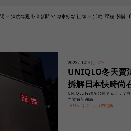
聞
深度專題
影音新聞
專家觀點
社群
活動
課程
雜誌
2023.11.24
|
新零售
UNIQLO冬天
拆解日本快時尚
UNIQLO持續在台穩健發展，要
向皆有新佈局。
＃UNIQLO
＃服飾電商