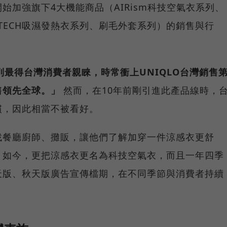
開始加強旗下4大機能商品（AIRism科技空氣衣系列、
ATTECH吸濕發熱衣系列、刷毛外套系列）的銷售與行
m系列最得台灣消費者親睞，時常衝上UNIQLO台灣銷售
售領先全球。」
然而，在10年前剛引進此產品線時，
慣，因此相當不被看好。
找餐廳廚師、攤販，讓他們了解加穿一件涼感衣更舒
。如今，更把涼感衣更名為科技空氣衣，而且一年四季
天版、秋天版廣告宣傳檔期，在不同季節與消費者持續