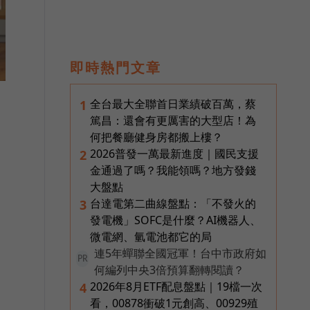
即時熱門文章
全台最大全聯首日業績破百萬，蔡
1
篤昌：還會有更厲害的大型店！為
何把餐廳健身房都搬上樓？
2026普發一萬最新進度｜國民支援
2
金通過了嗎？我能領嗎？地方發錢
大盤點
台達電第二曲線盤點：「不發火的
3
發電機」SOFC是什麼？AI機器人、
微電網、氫電池都它的局
連5年蟬聯全國冠軍！台中市政府如
PR
何編列中央3倍預算翻轉閱讀？
2026年8月ETF配息盤點｜19檔一次
4
看，00878衝破1元創高、00929殖