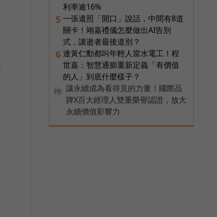
利率逾16%
一張遺照「開口」說話，中間有8道
5
關卡！翊嘉禮儀怎麼做出AI告別
式，讓逝者最後道別？
連黃仁勳都叫年輕人當水電工！程
6
世嘉：智慧通膨重新定義「有價值
第
的人」到底什麼樣子？
台
讓永續成為看得見的力量！國際品
PR
牌X百大經理人雙重榮譽認證，放大
永續價值影響力