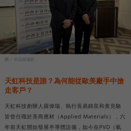
圖／ 邱品蓉攝影
天虹科技是誰？為何能從歐美廠手中搶
走客戶？
天虹科技創辦人羅偉瑞、執行長易錦良和黃見駱
皆曾任職於美商應材（Applied Materials），六
年前天虹開始發展半導體設備，如今在PVD（氣