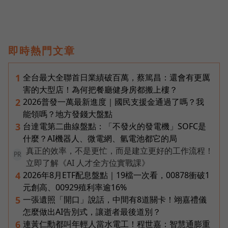
即時熱門文章
全台最大全聯首日業績破百萬，蔡篤昌：還會有更厲
1
害的大型店！為何把餐廳健身房都搬上樓？
2026普發一萬最新進度｜國民支援金通過了嗎？我
2
能領嗎？地方發錢大盤點
台達電第二曲線盤點：「不發火的發電機」SOFC是
3
什麼？AI機器人、微電網、氫電池都它的局
真正的效率，不是更忙，而是建立更好的工作流程！
PR
立即了解《AI 人才全方位實戰課》
2026年8月ETF配息盤點｜19檔一次看，00878衝破1
4
元創高、00929殖利率逾16%
一張遺照「開口」說話，中間有8道關卡！翊嘉禮儀
5
怎麼做出AI告別式，讓逝者最後道別？
連黃仁勳都叫年輕人當水電工！程世嘉：智慧通膨重
6