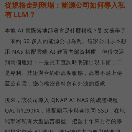
從規格走到現場：能源公司如何導入私
有 LLM？
本地 AI 實際落地部署會是什麼模樣？劉文義舉了
一家約 50 多人的能源公司為例。這家公司原本想
用 NAS 搭配雲端 AI 建置內部資料庫，但很快遇
到兩個瓶頸：一是員工查詢時明顯出現卡頓；二
是專利、技術與合約都高度敏感，高層不願上傳
至公有雲，擔心機密資料會有外洩的疑慮。
後來，該公司導入 QNAP AI NAS 的旗艦機種
QAI-h1290FX，搭配顯示卡與全快閃 SSD，在地
端部署私有大型語言模型，把數十年來封存的靜
態檔案交給 AI 調用，進行跨檔案摘要與精準搜