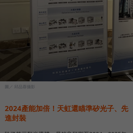
圖／ 邱品蓉攝影
2024產能加倍！天虹還瞄準矽光子、先
進封裝