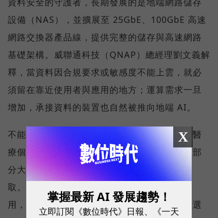
資料安全的守護者，長期發展的是地端網路儲存
設備（NAS），並擴展至 25GbE、100GbE 高速
網路交換器產品線，提供完整的儲存與高速網路
基礎架構。威聯通科技（QNAP）總經理劉文義解
釋，當資料因合規要求或敏感度不能上雲，就必
須留在靠近使用者與應用的地方；運算需求一旦
增加，承接資料的裝置也自然被推向地端 AI。
不能上雲的名單比想像中長。醫療業持有大量醫
X
療個資，金融與保險業受到合規與法規限制，部
分大學院校與設計公司也不希望資料被雲端存
取。對這些組織而言，問題並不是雲端好不好
掌握最新 AI 發展趨勢！
用，而是一開始就沒有把核心資料全面上雲的選
立即訂閱《數位時代》日報、《一天