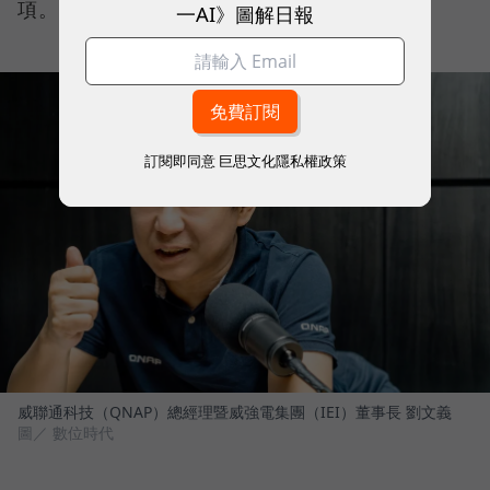
項。
一AI》圖解日報
訂閱即同意
巨思文化隱私權政策
威聯通科技（QNAP）總經理暨威強電集團（IEI）董事長 劉文義
圖／ 數位時代