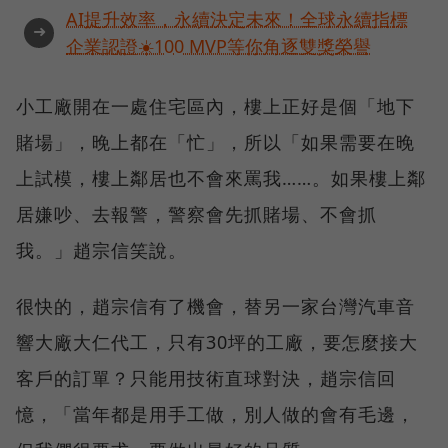
AI提升效率，永續決定未來！全球永續指標
➜
企業認證☀️100 MVP等你角逐雙獎榮譽
小工廠開在一處住宅區內，樓上正好是個「地下
賭場」，晚上都在「忙」，所以「如果需要在晚
上試模，樓上鄰居也不會來罵我……。如果樓上鄰
居嫌吵、去報警，警察會先抓賭場、不會抓
我。」趙宗信笑說。
很快的，趙宗信有了機會，替另一家台灣汽車音
響大廠大仁代工，只有30坪的工廠，要怎麼接大
客戶的訂單？只能用技術直球對決，趙宗信回
憶，「當年都是用手工做，別人做的會有毛邊，