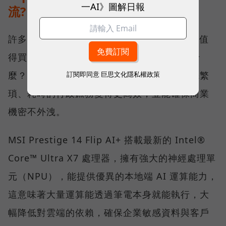
一AI》圖解日報
流?
許多經理人在更換電腦時常問：「AI PC 真的值
得買嗎？」、「Copilot+ PC 到底能幫我做什
麼？」答案不僅是運算跑得更快，而是將原先繁
訂閱即同意
巨思文化隱私權政策
瑣、耗時的行政庶務變得更高效，並能確保商業
機密不外洩。
MSI Prestige 14 Flip AI+ 搭載最新的 Intel®
Core™ Ultra X7 處理器，擁有強大的神經處理單
元（NPU），能提供優異的本地端 AI 運算能力，
這意味著大量運算能透過筆電本身就能執行，大
幅降低對雲端的依賴，確保企業敏感資料與客戶