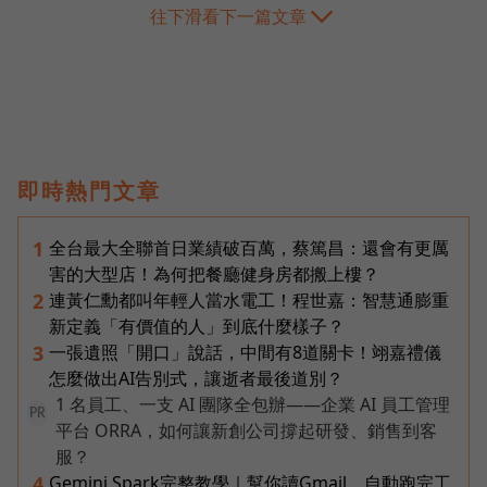
往下滑看下一篇文章
即時熱門文章
全台最大全聯首日業績破百萬，蔡篤昌：還會有更厲
1
害的大型店！為何把餐廳健身房都搬上樓？
連黃仁勳都叫年輕人當水電工！程世嘉：智慧通膨重
2
新定義「有價值的人」到底什麼樣子？
一張遺照「開口」說話，中間有8道關卡！翊嘉禮儀
3
怎麼做出AI告別式，讓逝者最後道別？
1 名員工、一支 AI 團隊全包辦——企業 AI 員工管理
PR
平台 ORRA，如何讓新創公司撐起研發、銷售到客
服？
Gemini Spark完整教學｜幫你讀Gmail、自動跑完工
4