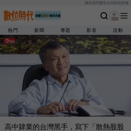
關於我們
廣告合作
內容授權
熱門
新聞
專題
影音
活動
高中肄業的台灣黑手，寫下「散熱股股