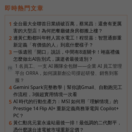
即時熱門文章
全台最大全聯首日業績破百萬，蔡篤昌：還會有更厲
1
害的大型店！為何把餐廳健身房都搬上樓？
連黃仁勳都叫年輕人當水電工！程世嘉：智慧通膨重
2
新定義「有價值的人」到底什麼樣子？
一張遺照「開口」說話，中間有8道關卡！翊嘉禮儀
3
怎麼做出AI告別式，讓逝者最後道別？
1 名員工、一支 AI 團隊全包辦——企業 AI 員工管理
PR
平台 ORRA，如何讓新創公司撐起研發、銷售到客
服？
Gemini Spark完整教學｜幫你讀Gmail、自動跑完工
4
作流程，3個超實用情境一次看
AI 時代的行動生產力：MSI 如何用「理解情境」的
5
Prestige 14 Flip AI+ 重新定義商務筆電與 Copilot+
PC？
黃仁勳兆元宴永遠站最後一排！最低調的二代鄭平，
6
憑什麼讓台達電被市場重新定價？