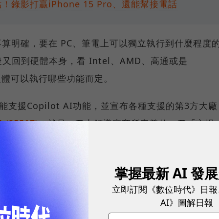
I亮點！錄影打贏iPhone 15 Pro、還能幫接電話
並不算明確，要在 PC、筆電上可以獨立執行到什麼程度
回到硬體本身，看 Intel、AMD、高通或是
的硬體可以執行哪些功能而定。
能支援Copilot AI功能，並宣布各種支援的第3方大廠
 (S5507)
，就是一種由領導廠商所定義的一種「市場
AI 功能？主要需要看硬體上 NPC 的規格。
掌握最新 AI 發
立即訂閱《數位時代》日報
AI》圖解日報