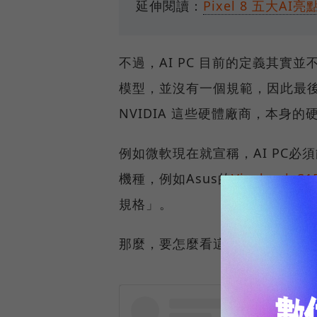
延伸閱讀：
Pixel 8 五大A
不過，AI PC 目前的定義其實
模型，並沒有一個規範，因此最後又
NVIDIA 這些硬體廠商，本身
例如微軟現在就宣稱，AI PC必須
機種，例如Asus的
Vivobook S15
規格」。
那麼，要怎麼看這台電腦支援哪些 