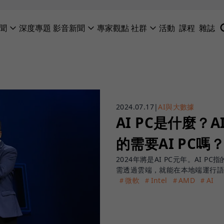
聞
深度專題
影音新聞
專家觀點
社群
活動
課程
雜誌
2024.07.17
|
AI與大數據
AI PC是什麼？
的需要AI PC嗎
2024年將是AI PC元年。AI 
需透過雲端，就能在本地端運行
＃微軟
＃Intel
＃AMD
＃AI