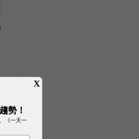
的
X
展趨勢！
、《一天一