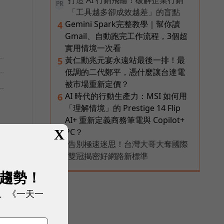
打造 AI 行銷飛輪！破解企業行銷
PR
「工具越多卻成效越差」的盲點
Gemini Spark完整教學｜幫你讀
4
Gmail、自動跑完工作流程，3個超
實用情境一次看
黃仁勳兆元宴永遠站最後一排！最
5
低調的二代鄭平，憑什麼讓台達電
被市場重新定價？
AI 時代的行動生產力：MSI 如何用
6
「理解情境」的 Prestige 14 Flip
AI+ 重新定義商務筆電與 Copilot+
X
PC？
告別極速迷思！台灣大哥大奪國際
PR
雙冠揭密好網路新標準
展趨勢！
、《一天一