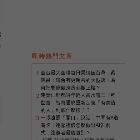
涵
為
即時熱門文章
全台最大全聯首日業績破百萬，蔡
1
篤昌：還會有更厲害的大型店！為
何把餐廳健身房都搬上樓？
連黃仁勳都叫年輕人當水電工！程
2
世嘉：智慧通膨重新定義「有價值
的人」到底什麼樣子？
一張遺照「開口」說話，中間有8道
3
關卡！翊嘉禮儀怎麼做出AI告別
式，讓逝者最後道別？