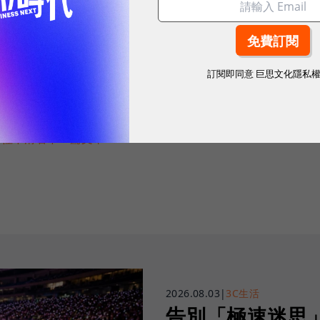
訂閱即同意
巨思文化隱私
往下滑看下一篇文章
2026.08.03
|
3C生活
告別「極速迷思」！