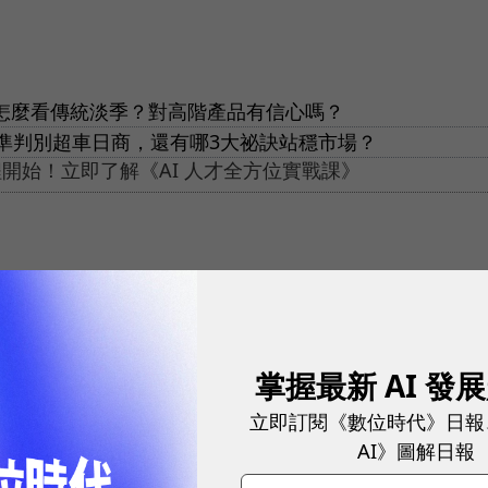
平怎麼看傳統淡季？對高階產品有信心嗎？
準判別超車日商，還有哪3大祕訣站穩市場？
開始！立即了解《AI 人才全方位實戰課》
掌握最新 AI 發
網站內容未經允許，不得轉載。
立即訂閱《數位時代》日報
AI》圖解日報