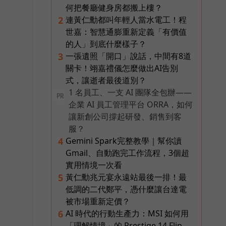
何把餐廳健身房都搬上樓？
連黃仁勳都叫年輕人當水電工！程
2
世嘉：智慧通膨重新定義「有價值
的人」到底什麼樣子？
一張遺照「開口」說話，中間有8道
3
關卡！翊嘉禮儀怎麼做出AI告別
式，讓逝者最後道別？
1 名員工、一支 AI 團隊全包辦——
PR
企業 AI 員工管理平台 ORRA，如何
讓新創公司撐起研發、銷售到客
服？
Gemini Spark完整教學｜幫你讀
4
Gmail、自動跑完工作流程，3個超
實用情境一次看
黃仁勳兆元宴永遠站最後一排！最
5
低調的二代鄭平，憑什麼讓台達電
被市場重新定價？
AI 時代的行動生產力：MSI 如何用
6
「理解情境」的 Prestige 14 Flip