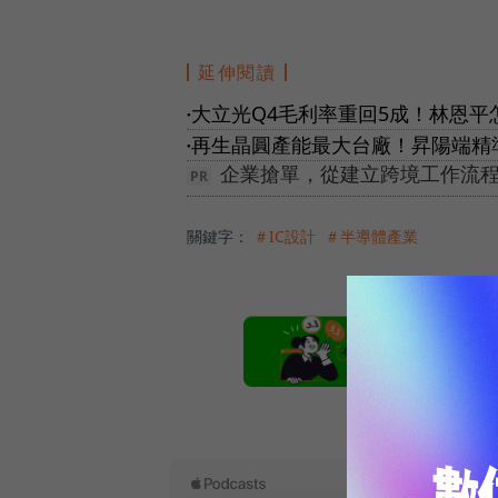
延伸閱讀
大立光Q4毛利率重回5成！林恩
●
再生晶圓產能最大台廠！昇陽端精
●
企業搶單，從建立跨境工作流程
關鍵字：
＃IC設計
＃半導體產業
本