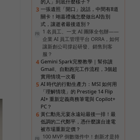
的人」到底什麼樣子？
一張遺照「開口」說話，中間有8道
3
關卡！翊嘉禮儀怎麼做出AI告別
式，讓逝者最後道別？
1 名員工、一支 AI 團隊全包辦——
PR
企業 AI 員工管理平台 ORRA，如何
讓新創公司撐起研發、銷售到客
服？
Gemini Spark完整教學｜幫你讀
4
Gmail、自動跑完工作流程，3個超
實用情境一次看
AI 時代的行動生產力：MSI 如何用
5
「理解情境」的 Prestige 14 Flip
AI+ 重新定義商務筆電與 Copilot+
PC？
黃仁勳兆元宴永遠站最後一排！最
6
低調的二代鄭平，憑什麼讓台達電
被市場重新定價？
100 MVP 倒數徵件中！創新才是持
PR