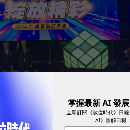
掌握最新 AI 發
事長許勝雄、仁寶總經理翁宗斌。
圖／ 陳映璇攝影
立即訂閱《數位時代》日報
AI》圖解日報
AI PC、伺服器