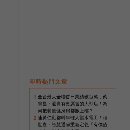
是
即時熱門文章
全台最大全聯首日業績破百萬，蔡
1
篤昌：還會有更厲害的大型店！為
何把餐廳健身房都搬上樓？
連黃仁勳都叫年輕人當水電工！程
2
世嘉：智慧通膨重新定義「有價值