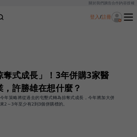
關於我們
廣告合作
內容授權
登入
/
註冊
掠奪式成長」！3年併購3家醫
業，許勝雄在想什麼？
，今年策略將從過去的屯墾式轉為掠奪式成長，今年將加大併
來2～3年至少有2到3個併購標的。