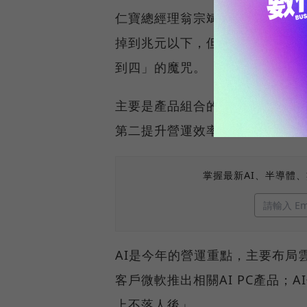
仁寶總經理翁宗斌表示，去年疫情
掉到兆元以下，但公司把獲利當重
到四」的魔咒。
主要是產品組合的改變，在伺服
第二提升營運效率，特別在工廠
掌握最新AI、半導體
AI是今年的營運重點，主要布局
客戶微軟推出相關AI PC產品；
上不落人後」。