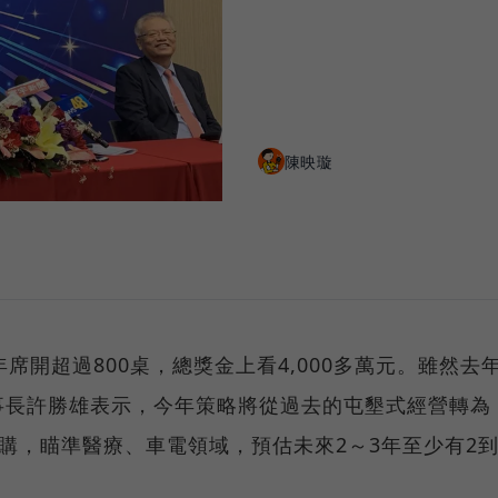
陳映璇
席開超過800桌，總獎金上看4,000多萬元。雖然去
事長許勝雄表示，今年策略將從過去的屯墾式經營轉為
購，瞄準醫療、車電領域，預估未來2～3年至少有2