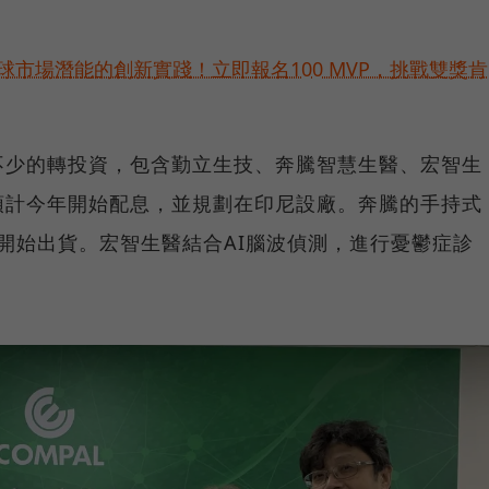
。
球市場潛能的創新實踐！立即報名100 MVP，挑戰雙獎肯
不少的轉投資，包含勤立生技、奔騰智慧生醫、宏智生
預計今年開始配息，並規劃在印尼設廠。奔騰的手持式
，開始出貨。宏智生醫結合AI腦波偵測，進行憂鬱症診