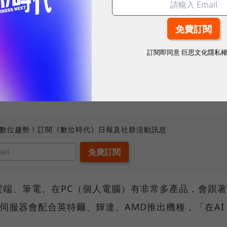
期間紅利消失，對IT公司非常挑戰，雖然去年營業額
點，去年前三季毛利率達到4.4%，擺脫電子業「毛三
訂閱即同意
巨思文化隱私
器、車用電子、醫療產品都有雙位數成長，拉高獲利；
的自動化與數位化的加強。
、數位趨勢！訂閱《數位時代》日報及社群活動訊息
雲端、筆電。在PC（個人電腦）有非常多產品，會跟著
AI伺服器會配合英特爾、輝達、AMD推出機種，「在AI