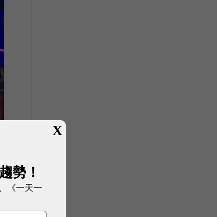
X
展趨勢！
、《一天一