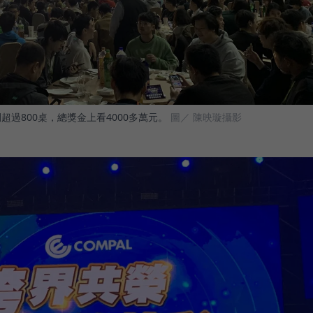
過800桌，總獎金上看4000多萬元。
圖／ 陳映璇攝影