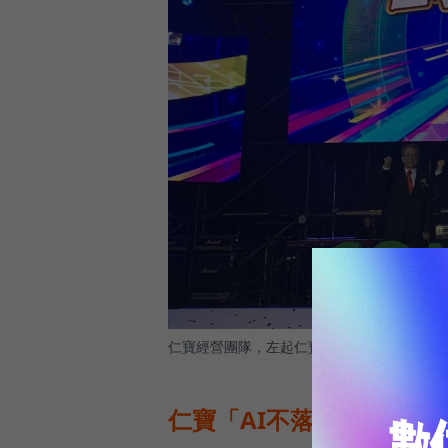
仁寶經營團隊，左起仁寶副董陳瑞聰、仁寶董
仁寶「AI不落人後」，布局