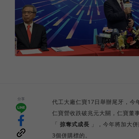
分享
代工大廠仁寶17日舉辦尾牙，今年
仁寶營收跌破兆元大關，仁寶董
「
掠奪式成長
」，今年將加大併
3個併購標的。