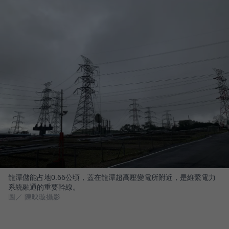
龍潭儲能占地0.66公頃，蓋在龍潭超高壓變電所附近，是維繫電力
系統融通的重要幹線。
圖／ 陳映璇攝影