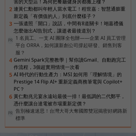
害的大型店！為何把餐廳健身房都搬上樓？
連黃仁勳都叫年輕人當水電工！程世嘉：智慧通膨重
2
新定義「有價值的人」到底什麼樣子？
一張遺照「開口」說話，中間有8道關卡！翊嘉禮儀
3
怎麼做出AI告別式，讓逝者最後道別？
1 名員工、一支 AI 團隊全包辦——企業 AI 員工管理
PR
平台 ORRA，如何讓新創公司撐起研發、銷售到客
服？
Gemini Spark完整教學｜幫你讀Gmail、自動跑完工
4
作流程，3個超實用情境一次看
AI 時代的行動生產力：MSI 如何用「理解情境」的
5
Prestige 14 Flip AI+ 重新定義商務筆電與 Copilot+
PC？
黃仁勳兆元宴永遠站最後一排！最低調的二代鄭平，
6
憑什麼讓台達電被市場重新定價？
告別極速迷思！台灣大哥大奪國際雙冠揭密好網路新
PR
標準