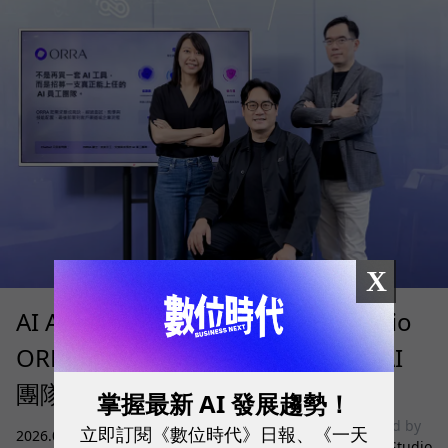
X
AI Agent 時代來了！SUPER 8 Studio
ORRA 如何讓企業快速招募、治理 AI
團隊？
掌握最新 AI 發展趨勢！
sponsored by
立即訂閱《數位時代》日報、《一天
2026.08.05
|
雲端運算與服務
SUPER 8 Studio