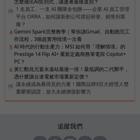
怎麼做出AI告別式，讓逝者最後道別？
1 名員工、一支 AI 團隊全包辦——企業 AI 員工管理
PR
平台 ORRA，如何讓新創公司撐起研發、銷售到客
服？
Gemini Spark完整教學｜幫你讀Gmail、自動跑完工
4
作流程，3個超實用情境一次看
AI 時代的行動生產力：MSI 如何用「理解情境」的
5
Prestige 14 Flip AI+ 重新定義商務筆電與 Copilot+
PC？
黃仁勳兆元宴永遠站最後一排！最低調的二代鄭平，
6
憑什麼讓台達電被市場重新定價？
讓永續成為看得見的力量！國際品牌X百大經理人雙
PR
重榮譽認證，放大永續價值影響力
追蹤我們